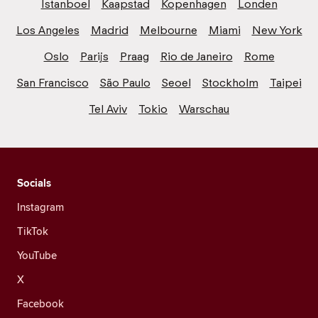
Istanboel
Kaapstad
Kopenhagen
Londen
Los Angeles
Madrid
Melbourne
Miami
New York
Oslo
Parijs
Praag
Rio de Janeiro
Rome
San Francisco
São Paulo
Seoel
Stockholm
Taipei
Tel Aviv
Tokio
Warschau
Socials
Instagram
TikTok
YouTube
X
Facebook