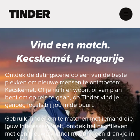
T
i
n
d
e
Vind een match.
r
h
Kecskemét, Hongarije
o
m
e
Ontdek de datingscene op een van de beste
p
plekken om nieuwe mensen te ontmoeten:
a
Kecskemét. Of je nu hier woont of van plan
g
bent om op reis te gaan, op Tinder vind je
i
genoeg locals bij jou in de buurt.
n
a
Gebruik Tinder om te matchen met iemand die
jouw interesses deelt, ontdek het nachtleven
met een nieuwe vriend(in), drink een drankje in