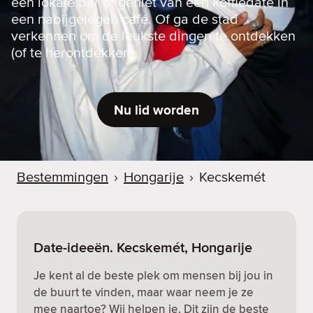
een lokale bar of geniet van een koffiedate in
een nabijgelegen café. Of ga de stad
verkennen om de leukste dingen te ontdekken
(of te herontdekken).
Nu lid worden
Bestemmingen
›
Hongarije
›
Kecskemét
Date-ideeën. Kecskemét, Hongarije
Je kent al de beste plek om mensen bij jou in
de buurt te vinden, maar waar neem je ze
mee naartoe? Wij helpen je. Dit zijn de beste