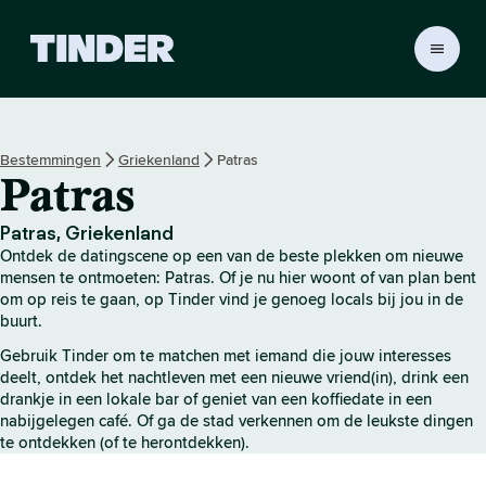
T
i
n
d
e
Bestemmingen
Griekenland
Patras
r
Patras
h
o
m
Patras, Griekenland
e
Ontdek de datingscene op een van de beste plekken om nieuwe
p
mensen te ontmoeten: Patras. Of je nu hier woont of van plan bent
a
om op reis te gaan, op Tinder vind je genoeg locals bij jou in de
buurt.
g
i
Gebruik Tinder om te matchen met iemand die jouw interesses
n
deelt, ontdek het nachtleven met een nieuwe vriend(in), drink een
a
drankje in een lokale bar of geniet van een koffiedate in een
nabijgelegen café. Of ga de stad verkennen om de leukste dingen
te ontdekken (of te herontdekken).