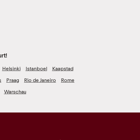
rt!
Helsinki
Istanboel
Kaapstad
s
Praag
Rio de Janeiro
Rome
Warschau