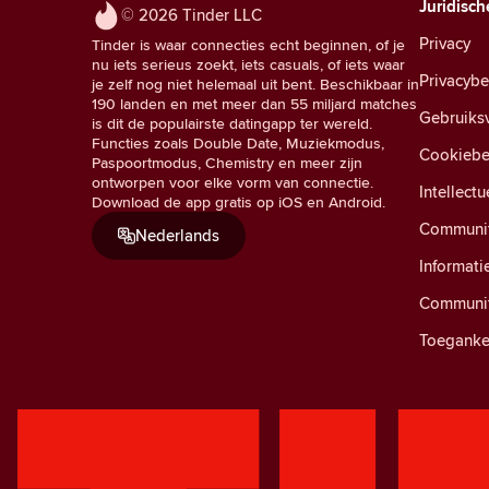
Juridisch
© 2026 Tinder LLC
Privacy
Tinder is waar connecties echt beginnen, of je
nu iets serieus zoekt, iets casuals, of iets waar
Privacyb
je zelf nog niet helemaal uit bent. Beschikbaar in
190 landen en met meer dan 55 miljard matches
Gebruiks
is dit de populairste datingapp ter wereld.
Functies zoals Double Date, Muziekmodus,
Cookiebe
Paspoortmodus, Chemistry en meer zijn
ontworpen voor elke vorm van connectie.
Intellect
Download de app gratis op iOS en Android.
Community
Nederlands
Informati
Communit
Toegankel