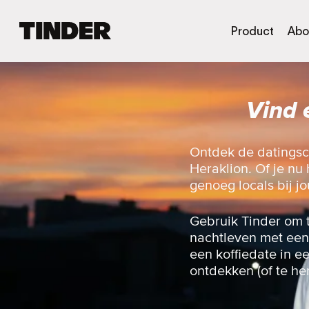
T
Product
Abo
i
n
d
e
Vind 
r
h
o
m
Ontdek de datingsc
e
Heraklion. Of je nu 
p
genoeg locals bij jo
a
g
i
Gebruik Tinder om 
n
nachtleven met een 
a
een koffiedate in e
ontdekken (of te he