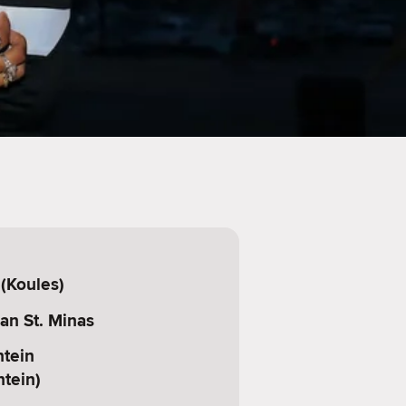
 (Koules)
an St. Minas
ntein
tein)