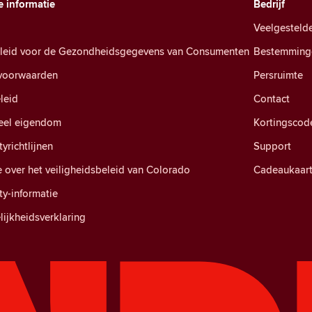
e informatie
Bedrijf
Veelgesteld
eleid voor de Gezondheidsgegevens van Consumenten
Bestemming
voorwaarden
Persruimte
leid
Contact
ueel eigendom
Kortingscod
richtlijnen
Support
e over het veiligheidsbeleid van Colorado
Cadeaukaar
y-informatie
ijkheidsverklaring