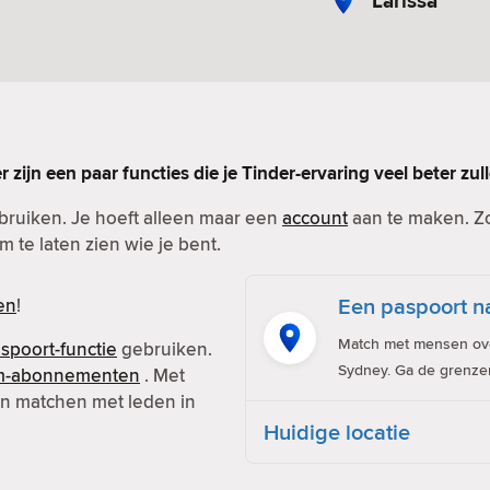
Larissa
er zijn een paar functies die je Tinder-ervaring veel beter zu
ebruiken. Je hoeft alleen maar een
account
aan te maken. Zor
m te laten zien wie je bent.
Een paspoort na
en
!
Match met mensen over
spoort-functie
gebruiken.
Sydney. Ga de grenze
m-abonnementen
. Met
 en matchen met leden in
Huidige locatie