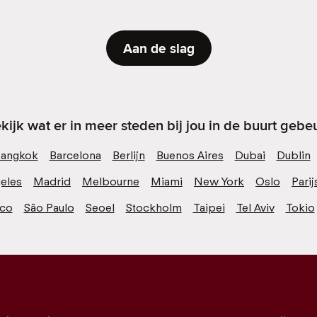
Aan de slag
kijk wat er in meer steden bij jou in de buurt gebeu
angkok
Barcelona
Berlijn
Buenos Aires
Dubai
Dublin
eles
Madrid
Melbourne
Miami
New York
Oslo
Parij
sco
São Paulo
Seoel
Stockholm
Taipei
Tel Aviv
Tokio