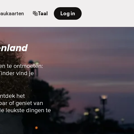
aukaarten
Taal
Log in
enland
en te ontmoeten:
Tinder vind je
ontdek het
bar of geniet van
e leukste dingen te