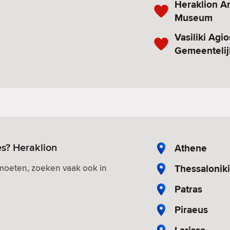
Heraklion A
Museum
Vasiliki Agi
Gemeentelij
es? Heraklion
Athene
Thessaloniki
tmoeten, zoeken vaak ook in
Patras
Piraeus