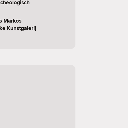
rcheologisch
os Markos
ke Kunstgalerij