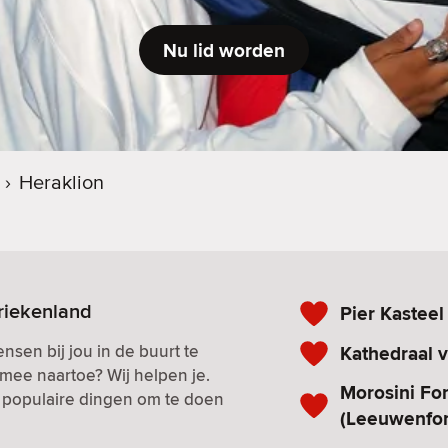
Nu lid worden
›
Heraklion
riekenland
Pier Kasteel
nsen bij jou in de buurt te
Kathedraal v
mee naartoe? Wij helpen je.
Morosini Fo
n populaire dingen om te doen
(Leeuwenfon