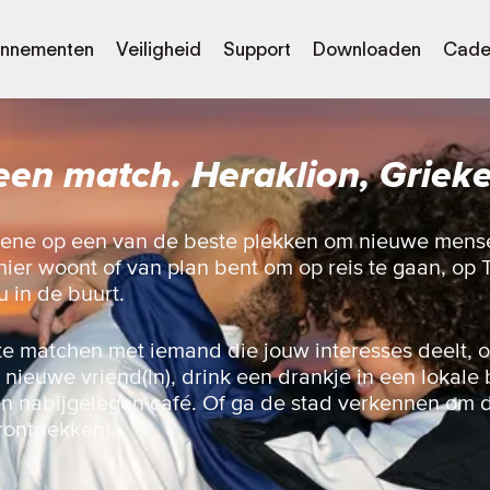
nnementen
Veiligheid
Support
Downloaden
Cade
een match. Heraklion, Griek
ene op een van de beste plekken om nieuwe mens
hier woont of van plan bent om op reis te gaan, op 
u in de buurt.
te matchen met iemand die jouw interesses deelt, 
nieuwe vriend(in), drink een drankje in een lokale 
en nabijgelegen café. Of ga de stad verkennen om d
rontdekken).