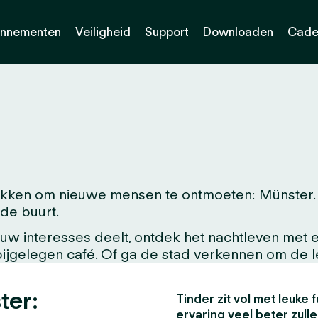
nnementen
Veiligheid
Support
Downloaden
Cade
ken om nieuwe mensen te ontmoeten: Münster. Of
 de buurt.
w interesses deelt, ontdek het nachtleven met ee
abijgelegen café. Of ga de stad verkennen om de 
ter:
Tinder zit vol met leuke f
ervaring veel beter zull