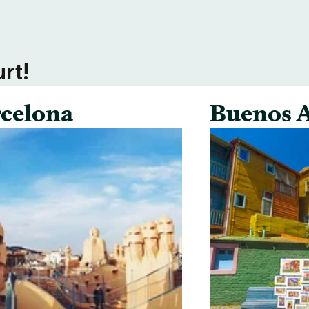
rt!
celona
Buenos A