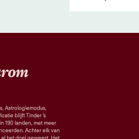
rom
s, Astrologiemodus,
atie blijft Tinder 's
in 190 landen, met meer
nceerden. Achter elk van
d al het doel geweest. Het