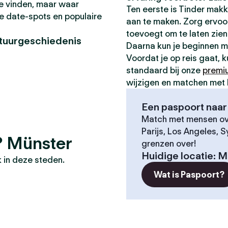
 te vinden, maar waar
Ten eerste is Tinder makk
te date-spots en populaire
aan te maken. Zorg ervoor 
toevoegt om te laten zien 
tuurgeschiedenis
Daarna kun je beginnen 
Voordat je op reis gaat, 
standaard bij onze
premi
wijzigen en matchen met 
Een paspoort naar 
Match met mensen ove
Parijs, Los Angeles, 
s? Münster
grenzen over!
Huidige locatie
:
M
 in deze steden.
Wat is Paspoort?