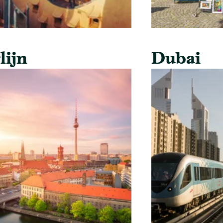
lijn
Dubai