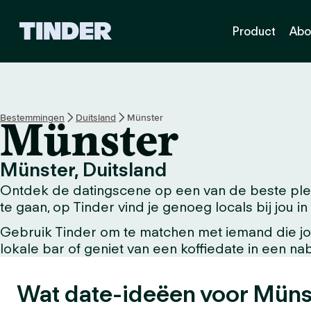
T
Product
Abo
i
n
d
e
r
h
Bestemmingen
Duitsland
Münster
Münster
o
m
e
Münster, Duitsland
p
Ontdek de datingscene op een van de beste plek
a
g
te gaan, op Tinder vind je genoeg locals bij jou in
i
Gebruik Tinder om te matchen met iemand die jou
n
lokale bar of geniet van een koffiedate in een n
a
Wat date-ideëen voor Müns