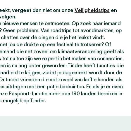
eekt, vergeet dan niet om onze
Veiligheidstips
en
volgen.
om nieuwe mensen te ontmoeten. Op zoek naar iemand
t? Geen probleem. Van roadtrips tot avondmarkten, op
chatten over de dingen die je het leukst vindt.
t jou de drukte op een festival te trotseren? Of
iemand die net zoveel om klimaatverandering geeft als
s tot nu toe zijn we expert in het maken van connecties.
ten is nu nog beter geworden: Tinder heeft functies die
baarheid te krijgen, zodat je opgemerkt wordt door de
 Ontmoet vrienden die net zoveel van koffie houden als
kan uitdagen met een potje badminton. En als je er even
 onze Paspoort-functie meer dan 190 landen bereiken in
s mogelijk op Tinder.