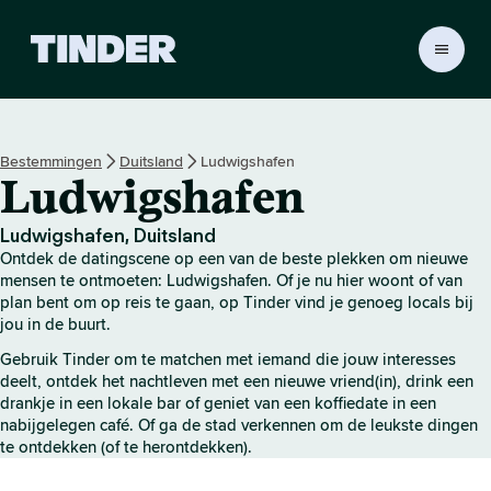
T
i
n
d
e
Bestemmingen
Duitsland
Ludwigshafen
r
Ludwigshafen
h
o
m
Ludwigshafen, Duitsland
e
Ontdek de datingscene op een van de beste plekken om nieuwe
p
mensen te ontmoeten: Ludwigshafen. Of je nu hier woont of van
a
plan bent om op reis te gaan, op Tinder vind je genoeg locals bij
jou in de buurt.
g
i
Gebruik Tinder om te matchen met iemand die jouw interesses
n
deelt, ontdek het nachtleven met een nieuwe vriend(in), drink een
a
drankje in een lokale bar of geniet van een koffiedate in een
nabijgelegen café. Of ga de stad verkennen om de leukste dingen
te ontdekken (of te herontdekken).