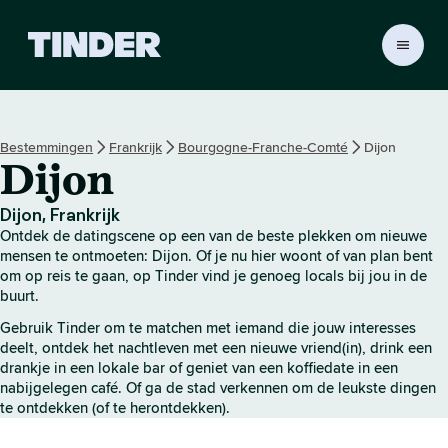
T
i
n
d
e
Bestemmingen
Frankrijk
Bourgogne-Franche-Comté
Dijon
r
Dijon
h
o
m
Dijon, Frankrijk
e
Ontdek de datingscene op een van de beste plekken om nieuwe
p
mensen te ontmoeten: Dijon. Of je nu hier woont of van plan bent
a
om op reis te gaan, op Tinder vind je genoeg locals bij jou in de
buurt.
g
i
Gebruik Tinder om te matchen met iemand die jouw interesses
n
deelt, ontdek het nachtleven met een nieuwe vriend(in), drink een
a
drankje in een lokale bar of geniet van een koffiedate in een
nabijgelegen café. Of ga de stad verkennen om de leukste dingen
te ontdekken (of te herontdekken).