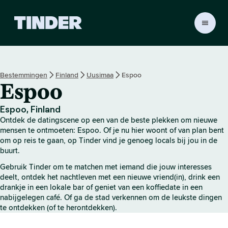
T
i
n
d
e
Bestemmingen
Finland
Uusimaa
Espoo
r
Espoo
h
o
m
Espoo, Finland
e
Ontdek de datingscene op een van de beste plekken om nieuwe
p
mensen te ontmoeten: Espoo. Of je nu hier woont of van plan bent
a
om op reis te gaan, op Tinder vind je genoeg locals bij jou in de
buurt.
g
i
Gebruik Tinder om te matchen met iemand die jouw interesses
n
deelt, ontdek het nachtleven met een nieuwe vriend(in), drink een
a
drankje in een lokale bar of geniet van een koffiedate in een
nabijgelegen café. Of ga de stad verkennen om de leukste dingen
te ontdekken (of te herontdekken).