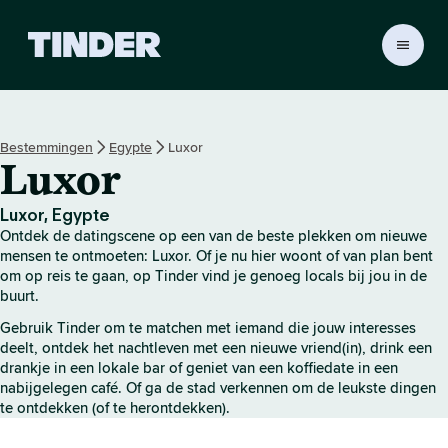
T
i
n
d
e
Bestemmingen
Egypte
Luxor
r
Luxor
h
o
m
Luxor, Egypte
e
Ontdek de datingscene op een van de beste plekken om nieuwe
p
mensen te ontmoeten: Luxor. Of je nu hier woont of van plan bent
a
om op reis te gaan, op Tinder vind je genoeg locals bij jou in de
buurt.
g
i
Gebruik Tinder om te matchen met iemand die jouw interesses
n
deelt, ontdek het nachtleven met een nieuwe vriend(in), drink een
a
drankje in een lokale bar of geniet van een koffiedate in een
nabijgelegen café. Of ga de stad verkennen om de leukste dingen
te ontdekken (of te herontdekken).