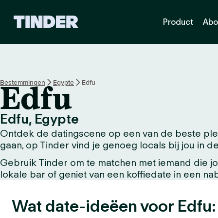
T
Product
Abo
i
n
d
e
r
h
Bestemmingen
Egypte
Edfu
Edfu
o
m
e
Edfu, Egypte
p
Ontdek de datingscene op een van de beste plek
a
g
gaan, op Tinder vind je genoeg locals bij jou in de
i
Gebruik Tinder om te matchen met iemand die jou
n
lokale bar of geniet van een koffiedate in een n
a
Wat date-ideëen voor Edfu: