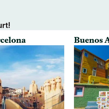
rt!
celona
Buenos A