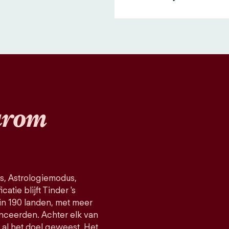
rom
s, Astrologiemodus,
atie blijft Tinder 's
in 190 landen, met meer
nceerden. Achter elk van
d al het doel geweest. Het