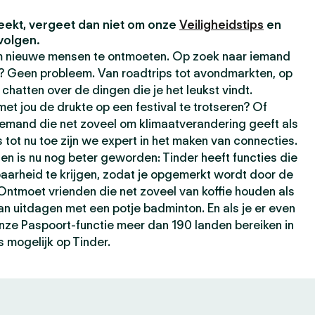
eekt, vergeet dan niet om onze
Veiligheidstips
en
volgen.
om nieuwe mensen te ontmoeten. Op zoek naar iemand
t? Geen probleem. Van roadtrips tot avondmarkten, op
chatten over de dingen die je het leukst vindt.
t jou de drukte op een festival te trotseren? Of
iemand die net zoveel om klimaatverandering geeft als
s tot nu toe zijn we expert in het maken van connecties.
ten is nu nog beter geworden: Tinder heeft functies die
baarheid te krijgen, zodat je opgemerkt wordt door de
 Ontmoet vrienden die net zoveel van koffie houden als
kan uitdagen met een potje badminton. En als je er even
 onze Paspoort-functie meer dan 190 landen bereiken in
s mogelijk op Tinder.