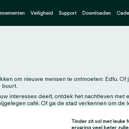
nnementen
Veiligheid
Support
Downloaden
Cade
ken om nieuwe mensen te ontmoeten: Edfu. Of je 
 buurt.
w interesses deelt, ontdek het nachtleven met ee
abijgelegen café. Of ga de stad verkennen om de 
Tinder zit vol met leuke f
ervaring veel beter zull