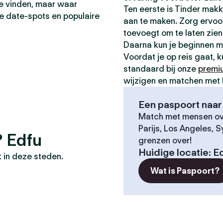
 te vinden, maar waar
Ten eerste is Tinder makk
te date-spots en populaire
aan te maken. Zorg ervoor 
toevoegt om te laten zien 
Daarna kun je beginnen 
Voordat je op reis gaat, 
standaard bij onze
premi
wijzigen en matchen met 
Een paspoort naar 
Match met mensen ove
Parijs, Los Angeles, 
? Edfu
grenzen over!
Huidige locatie
:
E
 in deze steden.
Wat is Paspoort?