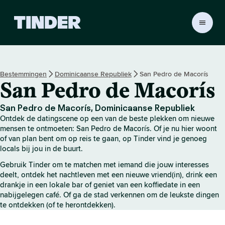
T
i
n
d
e
Bestemmingen
Dominicaanse Republiek
San Pedro de Macorís
r
San Pedro de Macorís
h
o
m
San Pedro de Macorís, Dominicaanse Republiek
e
Ontdek de datingscene op een van de beste plekken om nieuwe
p
mensen te ontmoeten: San Pedro de Macorís. Of je nu hier woont
a
of van plan bent om op reis te gaan, op Tinder vind je genoeg
locals bij jou in de buurt.
g
i
Gebruik Tinder om te matchen met iemand die jouw interesses
n
deelt, ontdek het nachtleven met een nieuwe vriend(in), drink een
a
drankje in een lokale bar of geniet van een koffiedate in een
nabijgelegen café. Of ga de stad verkennen om de leukste dingen
te ontdekken (of te herontdekken).