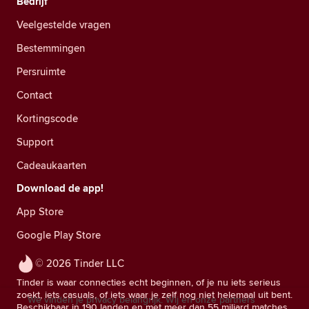
Bedrijf
Veelgestelde vragen
Bestemmingen
Persruimte
Contact
Kortingscode
Support
Cadeaukaarten
Download de app!
App Store
Google Play Store
© 2026 Tinder LLC
Tinder is waar connecties echt beginnen, of je nu iets serieus
zoekt, iets casuals, of iets waar je zelf nog niet helemaal uit bent.
We vinden je privacy belangrijk. Wij en onze partners
Beschikbaar in 190 landen en met meer dan 55 miljard matches