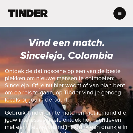
T
i
n
d
e
Vind een match.
r
h
Sincelejo, Colombia
o
m
e
Ontdek de datingscene op een van de beste
p
plekken om nieuwe mensen te ontmoeten:
a
Sincelejo. Of je nu hier woont of van plan bent
g
om op reis te gaan, op Tinder vind je genoeg
i
locals bij jou in de buurt.
n
a
Gebruik Tinder om te matchen met iemand die
jouw interesses deelt, ontdek het nachtleven
met een nieuwe vriend(in), drink een drankje in