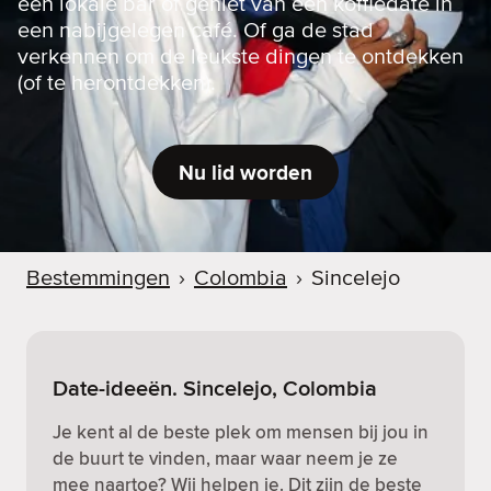
een lokale bar of geniet van een koffiedate in
een nabijgelegen café. Of ga de stad
verkennen om de leukste dingen te ontdekken
(of te herontdekken).
Nu lid worden
Bestemmingen
›
Colombia
›
Sincelejo
Date-ideeën. Sincelejo, Colombia
Je kent al de beste plek om mensen bij jou in
de buurt te vinden, maar waar neem je ze
mee naartoe? Wij helpen je. Dit zijn de beste