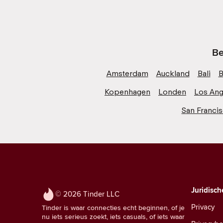
Be
Amsterdam
Auckland
Bali
B
Kopenhagen
Londen
Los Ang
San Franci
Juridisch
© 2026 Tinder LLC
Privacy
Tinder is waar connecties echt beginnen, of je
nu iets serieus zoekt, iets casuals, of iets waar