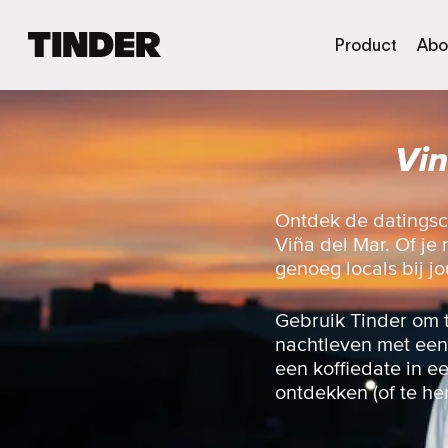
T
Product
Abo
i
n
d
e
Vin
r
h
o
m
Ontdek de datingsc
e
Viña del Mar. Of je 
p
genoeg locals bij jo
a
g
i
Gebruik Tinder om 
n
nachtleven met een 
a
een koffiedate in e
ontdekken (of te he