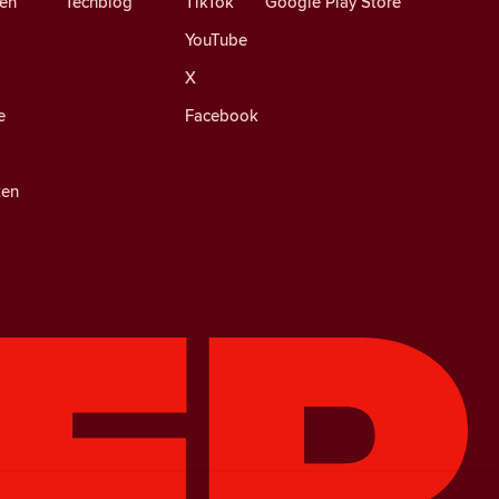
en
Techblog
TikTok
Google Play Store
YouTube
X
e
Facebook
ten