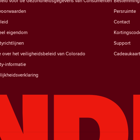
eleid voor de Gezondheidsgegevens van Consumenten
Bestemming
voorwaarden
Persruimte
leid
Contact
ueel eigendom
Kortingscod
richtlijnen
Support
e over het veiligheidsbeleid van Colorado
Cadeaukaar
y-informatie
ijkheidsverklaring