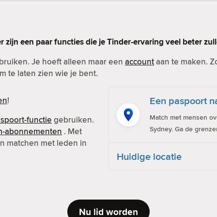
er zijn een paar functies die je Tinder-ervaring veel beter zu
ebruiken. Je hoeft alleen maar een
account
aan te maken. Zor
m te laten zien wie je bent.
Een paspoort na
en
!
Match met mensen over
spoort-functie
gebruiken.
Sydney. Ga de grenze
m-abonnementen
. Met
 en matchen met leden in
Huidige locatie
Nu lid worden