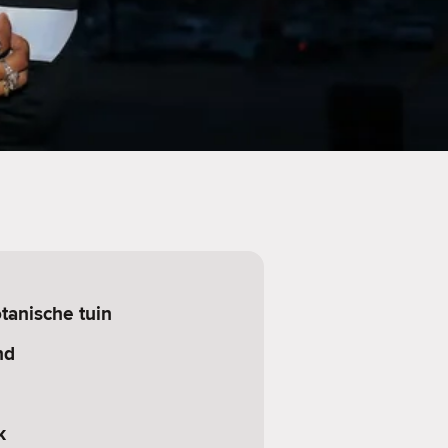
tanische tuin
nd
k