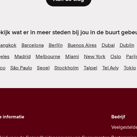
kijk wat er in meer steden bij jou in de buurt gebeu
angkok
Barcelona
Berlijn
Buenos Aires
Dubai
Dublin
eles
Madrid
Melbourne
Miami
New York
Oslo
Parij
sco
São Paulo
Seoel
Stockholm
Taipei
Tel Aviv
Tokio
e informatie
Bedrijf
Veelgesteld