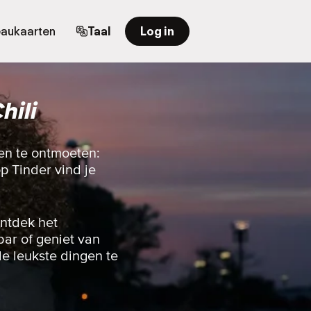
aukaarten
Taal
Log in
hili
en te ontmoeten:
op Tinder vind je
ontdek het
bar of geniet van
e leukste dingen te