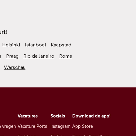
rt!
Helsinki
Istanboel
Kaapstad
s
Praag
Rio de Janeiro
Rome
Warschau
Vacatures
Socials
Download de app!
e vragen
Vacature Portal
Instagram
App Store