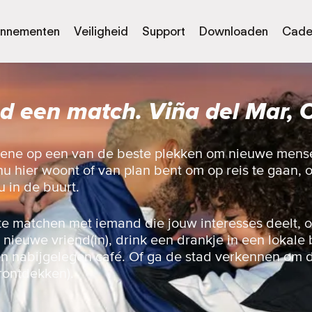
nnementen
Veiligheid
Support
Downloaden
Cade
d een match. Viña del Mar, C
ene op een van de beste plekken om nieuwe mens
nu hier woont of van plan bent om op reis te gaan, 
u in de buurt.
te matchen met iemand die jouw interesses deelt, 
nieuwe vriend(in), drink een drankje in een lokale 
en nabijgelegen café. Of ga de stad verkennen om d
rontdekken).