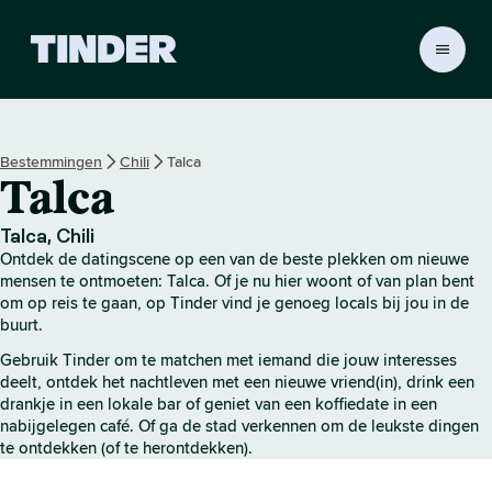
T
i
n
d
e
Bestemmingen
Chili
Talca
r
Talca
h
o
m
Talca, Chili
e
Ontdek de datingscene op een van de beste plekken om nieuwe
p
mensen te ontmoeten: Talca. Of je nu hier woont of van plan bent
a
om op reis te gaan, op Tinder vind je genoeg locals bij jou in de
buurt.
g
i
Gebruik Tinder om te matchen met iemand die jouw interesses
n
deelt, ontdek het nachtleven met een nieuwe vriend(in), drink een
a
drankje in een lokale bar of geniet van een koffiedate in een
nabijgelegen café. Of ga de stad verkennen om de leukste dingen
te ontdekken (of te herontdekken).