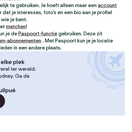
elijk te gebruiken. Je hoeft alleen maar een
account
dat je interesses, foto's en een bio aan je profiel
wie je bent.
met
matchen
!
kun je de
Paspoort-functie
gebruiken. Deze zit
um-abonnementen
. Met Paspoort kun je je locatie
leden in een andere plaats.
elke plek
ral ter wereld:
Sydney. Ga de
uilpué