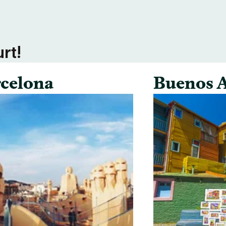
rt!
celona
Buenos A