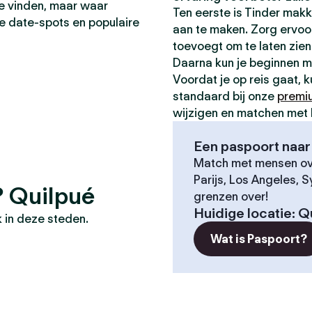
 te vinden, maar waar
Ten eerste is Tinder makk
te date-spots en populaire
aan te maken. Zorg ervoor 
toevoegt om te laten zien 
Daarna kun je beginnen 
Voordat je op reis gaat, 
standaard bij onze
premi
wijzigen en matchen met 
Een paspoort naar 
Match met mensen ove
Parijs, Los Angeles, 
? Quilpué
grenzen over!
Huidige locatie
:
Q
 in deze steden.
Wat is Paspoort?