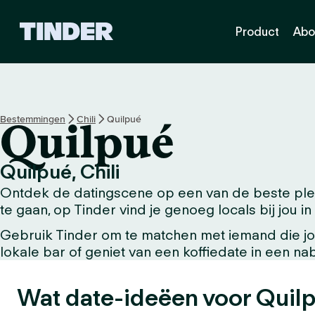
T
Product
Abo
i
n
d
e
r
h
Bestemmingen
Chili
Quilpué
Quilpué
o
m
e
Quilpué, Chili
p
Ontdek de datingscene op een van de beste plek
a
g
te gaan, op Tinder vind je genoeg locals bij jou in
i
Gebruik Tinder om te matchen met iemand die jou
n
lokale bar of geniet van een koffiedate in een n
a
Wat date-ideëen voor Quilp