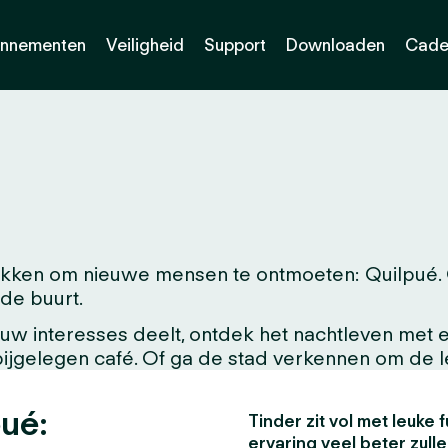
nnementen
Veiligheid
Support
Downloaden
Cade
ken om nieuwe mensen te ontmoeten: Quilpué. Of
 de buurt.
w interesses deelt, ontdek het nachtleven met ee
abijgelegen café. Of ga de stad verkennen om de 
ué:
Tinder zit vol met leuke f
ervaring veel beter zull