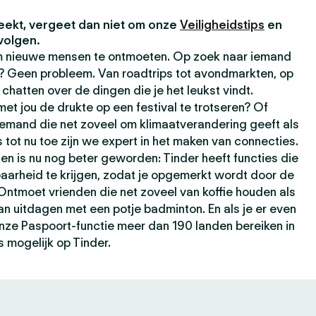
eekt, vergeet dan niet om onze
Veiligheidstips
en
volgen.
om nieuwe mensen te ontmoeten. Op zoek naar iemand
t? Geen probleem. Van roadtrips tot avondmarkten, op
chatten over de dingen die je het leukst vindt.
t jou de drukte op een festival te trotseren? Of
iemand die net zoveel om klimaatverandering geeft als
s tot nu toe zijn we expert in het maken van connecties.
ten is nu nog beter geworden: Tinder heeft functies die
baarheid te krijgen, zodat je opgemerkt wordt door de
 Ontmoet vrienden die net zoveel van koffie houden als
kan uitdagen met een potje badminton. En als je er even
 onze Paspoort-functie meer dan 190 landen bereiken in
s mogelijk op Tinder.