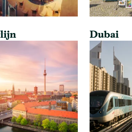
lijn
Dubai