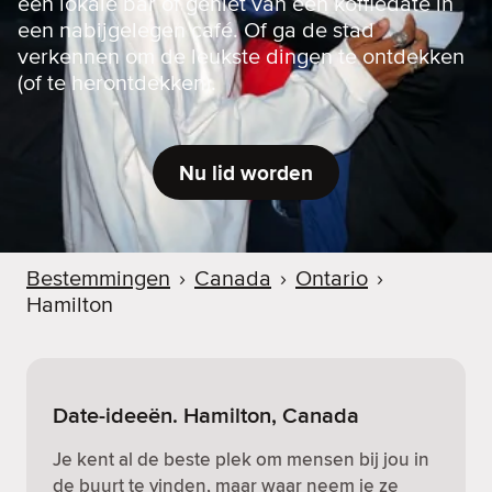
een lokale bar of geniet van een koffiedate in
een nabijgelegen café. Of ga de stad
verkennen om de leukste dingen te ontdekken
(of te herontdekken).
Nu lid worden
Bestemmingen
›
Canada
›
Ontario
›
Hamilton
Date-ideeën. Hamilton, Canada
Je kent al de beste plek om mensen bij jou in
de buurt te vinden, maar waar neem je ze