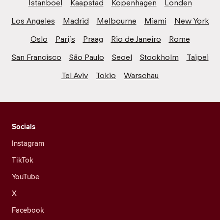
Istanboel
Kaapstad
Kopenhagen
Londen
Los Angeles
Madrid
Melbourne
Miami
New York
Oslo
Parijs
Praag
Rio de Janeiro
Rome
San Francisco
São Paulo
Seoel
Stockholm
Taipei
Tel Aviv
Tokio
Warschau
Socials
Instagram
TikTok
YouTube
X
Facebook