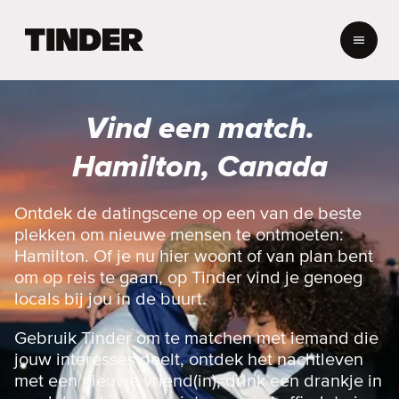
T
i
n
d
e
Vind een match.
r
h
Hamilton, Canada
o
m
e
Ontdek de datingscene op een van de beste
p
plekken om nieuwe mensen te ontmoeten:
a
Hamilton. Of je nu hier woont of van plan bent
g
om op reis te gaan, op Tinder vind je genoeg
i
locals bij jou in de buurt.
n
a
Gebruik Tinder om te matchen met iemand die
jouw interesses deelt, ontdek het nachtleven
met een nieuwe vriend(in), drink een drankje in