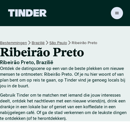
T
i
n
d
e
Bestemmingen
Brazilië
São Paulo
Ribeirão Preto
r
Ribeirão Preto
h
o
m
Ribeirão Preto, Brazilië
e
Ontdek de datingscene op een van de beste plekken om nieuwe
p
mensen te ontmoeten: Ribeirão Preto. Of je nu hier woont of van
a
plan bent om op reis te gaan, op Tinder vind je genoeg locals bij
jou in de buurt.
g
i
Gebruik Tinder om te matchen met iemand die jouw interesses
n
deelt, ontdek het nachtleven met een nieuwe vriend(in), drink een
a
drankje in een lokale bar of geniet van een koffiedate in een
nabijgelegen café. Of ga de stad verkennen om de leukste dingen
te ontdekken (of te herontdekken).