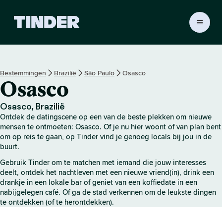
T
i
n
d
e
Bestemmingen
Brazilië
São Paulo
Osasco
r
Osasco
h
o
m
Osasco, Brazilië
e
Ontdek de datingscene op een van de beste plekken om nieuwe
p
mensen te ontmoeten: Osasco. Of je nu hier woont of van plan bent
a
om op reis te gaan, op Tinder vind je genoeg locals bij jou in de
buurt.
g
i
Gebruik Tinder om te matchen met iemand die jouw interesses
n
deelt, ontdek het nachtleven met een nieuwe vriend(in), drink een
a
drankje in een lokale bar of geniet van een koffiedate in een
nabijgelegen café. Of ga de stad verkennen om de leukste dingen
te ontdekken (of te herontdekken).