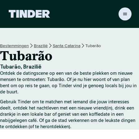
T
i
n
d
e
Bestemmingen
Brazilië
Santa Catarina
Tubarão
r
Tubarão
h
o
m
Tubarão, Brazilië
e
Ontdek de datingscene op een van de beste plekken om nieuwe
p
mensen te ontmoeten: Tubarão. Of je nu hier woont of van plan
a
bent om op reis te gaan, op Tinder vind je genoeg locals bij jou in
de buurt.
g
i
Gebruik Tinder om te matchen met iemand die jouw interesses
n
deelt, ontdek het nachtleven met een nieuwe vriend(in), drink een
a
drankje in een lokale bar of geniet van een koffiedate in een
nabijgelegen café. Of ga de stad verkennen om de leukste dingen
te ontdekken (of te herontdekken).