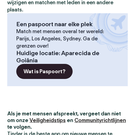
wijzigen en matchen met leden in een andere
plaats.
Een paspoort naar elke plek
Match met mensen overal ter wereld:
Parijs, Los Angeles, Sydney. Ga de
grenzen over!
Huidige locatie
:
Aparecida de
Goiânia
Wat is Paspoort?
Als je met mensen afspreekt, vergeet dan niet
om onze
Veiligheidstips
en
Communityrichtlijnen
te volgen.
Tinder is de beste app om nieuwe mensen te