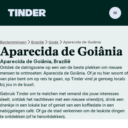
T
i
n
d
e
Bestemmingen
Brazilië
Goiás
Aparecida de Goiânia
r
Aparecida de Goiânia
h
o
m
Aparecida de Goiânia, Brazilië
e
Ontdek de datingscene op een van de beste plekken om nieuwe
p
mensen te ontmoeten: Aparecida de Goiânia. Of je nu hier woont of
a
van plan bent om op reis te gaan, op Tinder vind je genoeg locals
bij jou in de buurt.
g
i
Gebruik Tinder om te matchen met iemand die jouw interesses
n
deelt, ontdek het nachtleven met een nieuwe vriend(in), drink een
a
drankje in een lokale bar of geniet van een koffiedate in een
nabijgelegen café. Of ga de stad verkennen om de leukste dingen
te ontdekken (of te herontdekken).