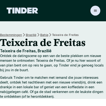
T
i
n
d
e
Bestemmingen
Brazilië
Bahia
Teixeira de Freitas
r
Teixeira de Freitas
h
o
m
Teixeira de Freitas, Brazilië
e
Ontdek de datingscene op een van de beste plekken om nieuwe
p
mensen te ontmoeten: Teixeira de Freitas. Of je nu hier woont of
a
van plan bent om op reis te gaan, op Tinder vind je genoeg locals
bij jou in de buurt.
g
i
Gebruik Tinder om te matchen met iemand die jouw interesses
n
deelt, ontdek het nachtleven met een nieuwe vriend(in), drink een
a
drankje in een lokale bar of geniet van een koffiedate in een
nabijgelegen café. Of ga de stad verkennen om de leukste dingen
te ontdekken (of te herontdekken).