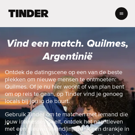
T
i
n
d
e
Vind een match. Quilmes,
r
h
Argentinië
o
m
e
Ontdek de datingscene op een van de beste
p
plekken om nieuwe mensen te ontmoeten:
a
Quilmes. Of je nu hier woont of van plan bent
g
om op reis te gaan, op Tinder vind je genoeg
i
locals bij jou in de buurt.
n
a
Gebruik Tinder om te matchen met iemand die
jouw interesses deelt, ontdek het nachtleven
met een nieuwe vriend(in), drink een drankje in