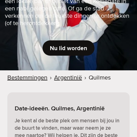
een lokale bar of geniet van een koffiedate in
een nabijgelegen café. Of ga de stad
verkennen om de leukste dingen te ontdekken
(of te herontdekken).
Nu lid worden
Bestemmingen
›
Argentinië
›
Quilmes
Date-ideeën. Quilmes, Argentinië
Je kent al de beste plek om mensen bij jou in
de buurt te vinden, maar waar neem je ze
mee naartoe? Wij helpen je. Dit zijn de beste