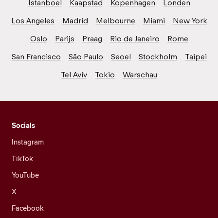
Istanboel
Kaapstad
Kopenhagen
Londen
Los Angeles
Madrid
Melbourne
Miami
New York
Oslo
Parijs
Praag
Rio de Janeiro
Rome
San Francisco
São Paulo
Seoel
Stockholm
Taipei
Tel Aviv
Tokio
Warschau
Socials
Instagram
TikTok
YouTube
X
Facebook