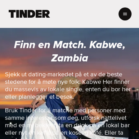
T
i
n
d
e
Finn en Match. Kabwe,
r
s
Zambia
h
j
e
Sjekk ut dating-markedet på et av de beste
m
stedene for å møte nye folk: Kabwe Her finner
m
du massevis av lokale single, enten du bor her
e
eller planlegger et besøk.
s
i
Bruk Tinder for å matche med personer med
d
e
samme interesser som deg, utforsk nattelivet
med en ny bekjent, ta en drink på en lokal bar
eller nyt en kaffe på en koselig kafé. Eller ta