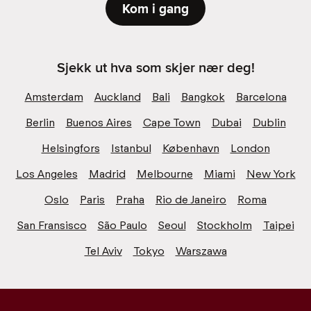
Kom i gang
Sjekk ut hva som skjer nær deg!
Amsterdam
Auckland
Bali
Bangkok
Barcelona
Berlin
Buenos Aires
Cape Town
Dubai
Dublin
Helsingfors
Istanbul
København
London
Los Angeles
Madrid
Melbourne
Miami
New York
Oslo
Paris
Praha
Rio de Janeiro
Roma
San Fransisco
São Paulo
Seoul
Stockholm
Taipei
Tel Aviv
Tokyo
Warszawa