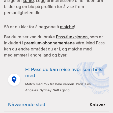
å lage en
konto
. Legg til interessene dine, noen bra
bilder og en bio på profilen for å vise frem
personligheten din.
Så er du klar for å begynne å
matche
!
Før du reiser kan du bruke
Pass-funksjonen
, som er
inkludert i
premium-abonnementene
våre. Med Pass
kan du endre området du er i, og matche med
medlemmer i andre land og byer.
Et Pass du kan reise hvor som helst
med
Match med folk fra hele verden. Paris. Los
Angeles. Sydney. Sett i gang!
Nåværende sted
Kabwe