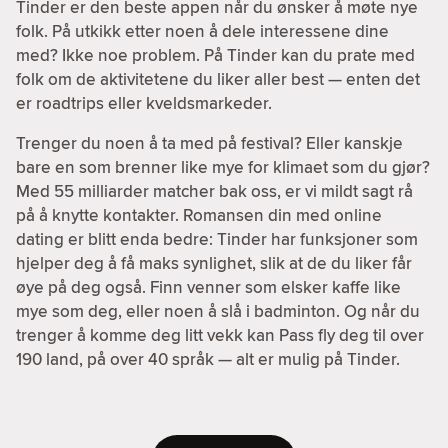
Tinder er den beste appen når du ønsker å møte nye
folk. På utkikk etter noen å dele interessene dine
med? Ikke noe problem. På Tinder kan du prate med
folk om de aktivitetene du liker aller best — enten det
er roadtrips eller kveldsmarkeder.
Trenger du noen å ta med på festival? Eller kanskje
bare en som brenner like mye for klimaet som du gjør?
Med 55 milliarder matcher bak oss, er vi mildt sagt rå
på å knytte kontakter. Romansen din med online
dating er blitt enda bedre: Tinder har funksjoner som
hjelper deg å få maks synlighet, slik at de du liker får
øye på deg også. Finn venner som elsker kaffe like
mye som deg, eller noen å slå i badminton. Og når du
trenger å komme deg litt vekk kan Pass fly deg til over
190 land, på over 40 språk — alt er mulig på Tinder.