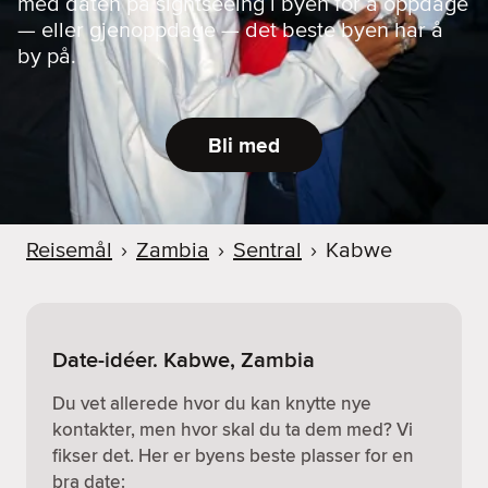
med daten på sightseeing i byen for å oppdage
— eller gjenoppdage — det beste byen har å
by på.
Bli med
Reisemål
›
Zambia
›
Sentral
›
Kabwe
Date-idéer. Kabwe, Zambia
Du vet allerede hvor du kan knytte nye
kontakter, men hvor skal du ta dem med? Vi
fikser det. Her er byens beste plasser for en
bra date: