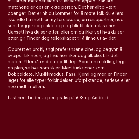
milliarder matcher siden vi lanserte appen. Bak alle
matchene er det en ekte person. Det har alltid vært
poenget. Det er hit du kommer for å møte folk du ellers
ikke ville ha møtt: en ny forelskelse, en reisepartner, noe
som bygger seg sakte opp og blir til ekte relasjoner.
Uansett hva du ser etter, eller om du ikke vet hva du ser
etter, gir Tinder deg fellesskapet til å finne ut av det.
Opprett en profil, angi preferansene dine, og begynn å
sveipe. Lik noen, og hvis hen liker deg tilbake, blir det
match. Etterpå er det opp til deg. Send en melding, legg
en plan, se hva som skjer. Med funksjoner som
Dobbeldate, Musikkmodus, Pass, Kjemi og mer, er Tinder
laget for alle typer forbindelser: uforpliktende, seriøse eller
noe midt imellom.
Last ned Tinder-appen gratis på iOS og Android.