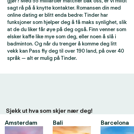
gjør? Med 55 milliarder matcher bak oss, er vi mildt
sagt rå på å knytte kontakter. Romansen din med
online dating er blitt enda bedre: Tinder har
funksjoner som hjelper deg å få maks synlighet, slik
at de du liker får øye på deg også. Finn venner som
elsker kaffe like mye som deg, eller noen å slå i
badminton. Og når du trenger å komme deg litt
vekk kan Pass fly deg til over 190 land, på over 40
språk — alt er mulig på Tinder.
Sjekk ut hva som skjer nær deg!
Amsterdam
Bali
Barcelona