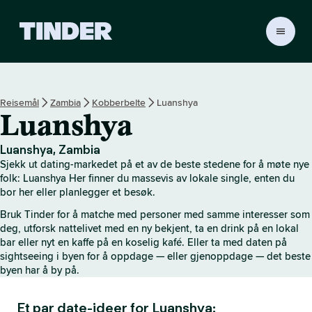
T
i
n
d
e
Reisemål
Zambia
Kobberbelte
Luanshya
r
Luanshya
s
h
j
Luanshya, Zambia
e
Sjekk ut dating-markedet på et av de beste stedene for å møte nye
m
folk: Luanshya Her finner du massevis av lokale single, enten du
m
bor her eller planlegger et besøk.
e
Bruk Tinder for å matche med personer med samme interesser som
s
deg, utforsk nattelivet med en ny bekjent, ta en drink på en lokal
i
bar eller nyt en kaffe på en koselig kafé. Eller ta med daten på
d
sightseeing i byen for å oppdage — eller gjenoppdage — det beste
e
byen har å by på.
Et par date-ideer for Luanshya: