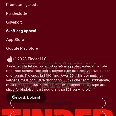
Promoteringskode
Kundestøtte
Gavekort
Skaff deg appen!
App Store
Google Play Store
© 2026 Tinder LLC
Vi tar personvernet ditt på alvor. Vi og partnerne våre
Tinder er stedet der ekte forbindelser oppstår, enten du er ute
bruker informasjonskapsler for å måle publikum på
etter noe seriøst, noe uforpliktende eller ikke helt vet hva du ser
nettstedet vårt, samt for å gi deg tilbud og forbedre
etter ennå. Tilgjengelig i 190 land, over 55 milliarder matcher –
markedsføringstiltakene våre for Tinder.
Mer informasjon
verdens mest populære datingapp. Funksjoner som Dobbeldate,
om informasjonskapslene og leverandørene våre.
Du kan
Musikkmodus, Pass, Kjemi og mer er designet for å skape alle
trekke tilbake samtykket ditt når som helst i innstillingene
slags forbindelser. Last ned gratis på iOS og Android.
dine.
norsk bokmål
Jeg aksepterer