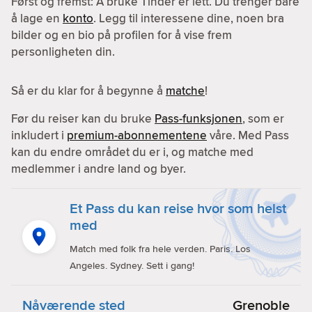
Først og fremst: Å bruke Tinder er lett. Du trenger bare
å lage en
konto
. Legg til interessene dine, noen bra
bilder og en bio på profilen for å vise frem
personligheten din.
Så er du klar for å begynne å
matche
!
Før du reiser kan du bruke
Pass-funksjonen
, som er
inkludert i
premium-abonnementene
våre. Med Pass
kan du endre området du er i, og matche med
medlemmer i andre land og byer.
Et Pass du kan reise hvor som helst
med
Match med folk fra hele verden. Paris. Los
Angeles. Sydney. Sett i gang!
Nåværende sted
Grenoble