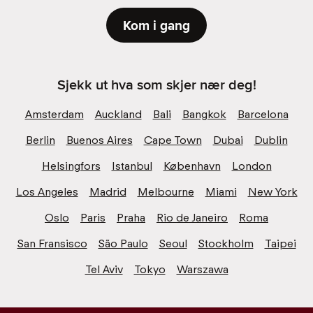
Kom i gang
Sjekk ut hva som skjer nær deg!
Amsterdam
Auckland
Bali
Bangkok
Barcelona
Berlin
Buenos Aires
Cape Town
Dubai
Dublin
Helsingfors
Istanbul
København
London
Los Angeles
Madrid
Melbourne
Miami
New York
Oslo
Paris
Praha
Rio de Janeiro
Roma
San Fransisco
São Paulo
Seoul
Stockholm
Taipei
Tel Aviv
Tokyo
Warszawa