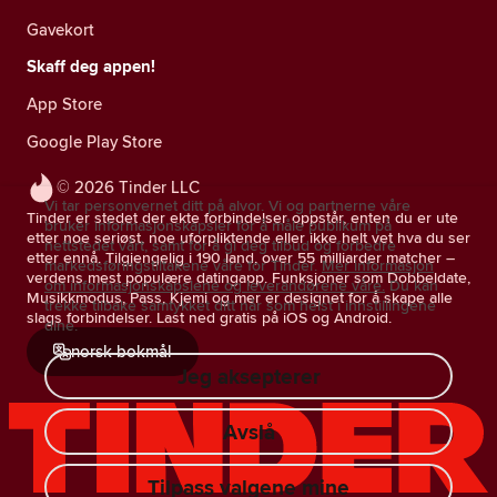
Gavekort
Skaff deg appen!
App Store
Google Play Store
© 2026 Tinder LLC
Vi tar personvernet ditt på alvor. Vi og partnerne våre
Tinder er stedet der ekte forbindelser oppstår, enten du er ute
bruker informasjonskapsler for å måle publikum på
etter noe seriøst, noe uforpliktende eller ikke helt vet hva du ser
nettstedet vårt, samt for å gi deg tilbud og forbedre
etter ennå. Tilgjengelig i 190 land, over 55 milliarder matcher –
markedsføringstiltakene våre for Tinder.
Mer informasjon
verdens mest populære datingapp. Funksjoner som Dobbeldate,
om informasjonskapslene og leverandørene våre.
Du kan
Musikkmodus, Pass, Kjemi og mer er designet for å skape alle
trekke tilbake samtykket ditt når som helst i innstillingene
slags forbindelser. Last ned gratis på iOS og Android.
dine.
norsk bokmål
Jeg aksepterer
Avslå
Tilpass valgene mine