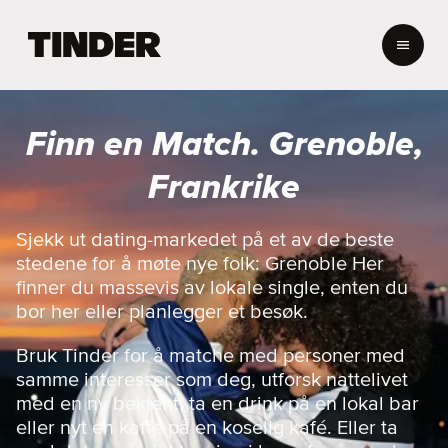
T
i
n
d
e
Finn en Match. Grenoble,
r
s
Frankrike
h
j
e
Sjekk ut dating-markedet på et av de beste
m
stedene for å møte nye folk: Grenoble Her
m
finner du massevis av lokale single, enten du
e
bor her eller planlegger et besøk.
s
i
Bruk Tinder for å matche med personer med
d
e
samme interesser som deg, utforsk nattelivet
med en ny bekjent, ta en drink på en lokal bar
eller nyt en kaffe på en koselig kafé. Eller ta