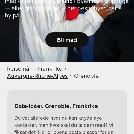
med daten på sightseeing i byen for å oppdage
— eller gjenoppdage — det beste byen har å
by på.
Bli med
Reisemål
›
Frankrike
›
Auvergne-Rhône-Alpes
›
Grenoble
Date-idéer. Grenoble, Frankrike
Du vet allerede hvor du kan knytte nye
kontakter, men hvor skal du ta dem med? Vi
fikser det. Her er byens beste plasser for en