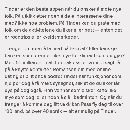
Tinder er den beste appen når du ønsker å møte nye
folk. På utkikk etter noen å dele interessene dine
med? Ikke noe problem. På Tinder kan du prate med
folk om de aktivitetene du liker aller best — enten det
er roadtrips eller kveldsmarkeder.
Trenger du noen å ta med på festival? Eller kanskje
bare en som brenner like mye for klimaet som du gjør?
Med 55 milliarder matcher bak oss, er vi mildt sagt rå
på å knytte kontakter. Romansen din med online
dating er blitt enda bedre: Tinder har funksjoner som
hjelper deg å få maks synlighet, slik at de du liker får
øye på deg også. Finn venner som elsker kaffe like
mye som deg, eller noen å slå i badminton. Og når du
trenger å komme deg litt vekk kan Pass fly deg til over
190 land, på over 40 språk — alt er mulig på Tinder.