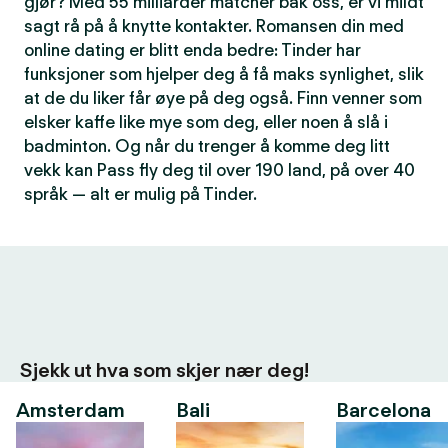
gjør? Med 55 milliarder matcher bak oss, er vi mildt
sagt rå på å knytte kontakter. Romansen din med
online dating er blitt enda bedre: Tinder har
funksjoner som hjelper deg å få maks synlighet, slik
at de du liker får øye på deg også. Finn venner som
elsker kaffe like mye som deg, eller noen å slå i
badminton. Og når du trenger å komme deg litt
vekk kan Pass fly deg til over 190 land, på over 40
språk — alt er mulig på Tinder.
Sjekk ut hva som skjer nær deg!
Amsterdam
Bali
Barcelona