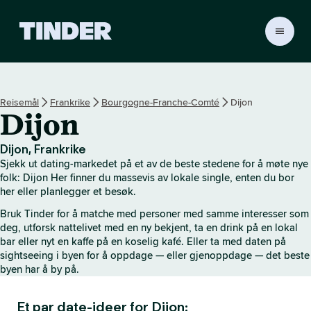
T
i
n
d
e
Reisemål
Frankrike
Bourgogne-Franche-Comté
Dijon
r
Dijon
s
h
j
Dijon, Frankrike
e
Sjekk ut dating-markedet på et av de beste stedene for å møte nye
m
folk: Dijon Her finner du massevis av lokale single, enten du bor
m
her eller planlegger et besøk.
e
Bruk Tinder for å matche med personer med samme interesser som
s
deg, utforsk nattelivet med en ny bekjent, ta en drink på en lokal
i
bar eller nyt en kaffe på en koselig kafé. Eller ta med daten på
d
sightseeing i byen for å oppdage — eller gjenoppdage — det beste
e
byen har å by på.
Et par date-ideer for Dijon: