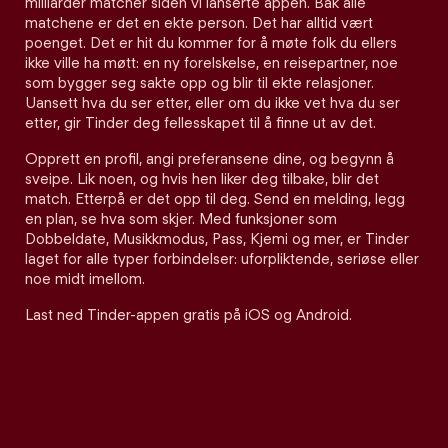
milliarder matcher siden vi lanserte appen. Bak alle
matchene er det en ekte person. Det har alltid vært
poenget. Det er hit du kommer for å møte folk du ellers
ikke ville ha møtt: en ny forelskelse, en reisepartner, noe
som bygger seg sakte opp og blir til ekte relasjoner.
Uansett hva du ser etter, eller om du ikke vet hva du ser
etter, gir Tinder deg fellesskapet til å finne ut av det.
Opprett en profil, angi preferansene dine, og begynn å
sveipe. Lik noen, og hvis hen liker deg tilbake, blir det
match. Etterpå er det opp til deg. Send en melding, legg
en plan, se hva som skjer. Med funksjoner som
Dobbeldate, Musikkmodus, Pass, Kjemi og mer, er Tinder
laget for alle typer forbindelser: uforpliktende, seriøse eller
noe midt imellom.
Last ned Tinder-appen gratis på iOS og Android.