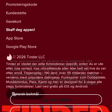
Promoteringskode
Kundestøtte
Gavekort
Skaff deg appen!
App Store
Google Play Store
© 2026 Tinder LLC
Vi tar personvernet ditt på alvor. Vi og partnerne våre
Tinder er stedet der ekte forbindelser oppstår, enten du er ute
bruker informasjonskapsler for å måle publikum på
etter noe seriøst, noe uforpliktende eller ikke helt vet hva du ser
nettstedet vårt, samt for å gi deg tilbud og forbedre
etter ennå. Tilgjengelig i 190 land, over 55 milliarder matcher –
markedsføringstiltakene våre for Tinder.
Mer informasjon
verdens mest populære datingapp. Funksjoner som Dobbeldate,
om informasjonskapslene og leverandørene våre.
Du kan
Musikkmodus, Pass, Kjemi og mer er designet for å skape alle
trekke tilbake samtykket ditt når som helst i innstillingene
slags forbindelser. Last ned gratis på iOS og Android.
dine.
norsk bokmål
Jeg aksepterer