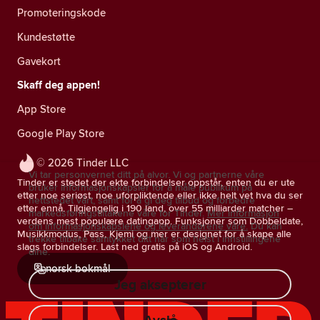
Promoteringskode
Kundestøtte
Gavekort
Skaff deg appen!
App Store
Google Play Store
© 2026 Tinder LLC
Vi tar personvernet ditt på alvor. Vi og partnerne våre
Tinder er stedet der ekte forbindelser oppstår, enten du er ute
bruker informasjonskapsler for å måle publikum på
etter noe seriøst, noe uforpliktende eller ikke helt vet hva du ser
nettstedet vårt, samt for å gi deg tilbud og forbedre
etter ennå. Tilgjengelig i 190 land, over 55 milliarder matcher –
markedsføringstiltakene våre for Tinder.
Mer informasjon
verdens mest populære datingapp. Funksjoner som Dobbeldate,
om informasjonskapslene og leverandørene våre.
Du kan
Musikkmodus, Pass, Kjemi og mer er designet for å skape alle
trekke tilbake samtykket ditt når som helst i innstillingene
slags forbindelser. Last ned gratis på iOS og Android.
dine.
norsk bokmål
Jeg aksepterer