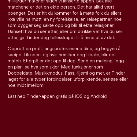
milliarder matcher siden vi lanserte appen. Bak alle
matchene er det en ekte person. Det har alltid vært
poenget. Det er hit du kommer for å møte folk du ellers
ikke ville ha møtt: en ny forelskelse, en reisepartner, noe
som bygger seg sakte opp og blir til ekte relasjoner.
Uansett hva du ser etter, eller om du ikke vet hva du ser
etter, gir Tinder deg fellesskapet til å finne ut av det.
Opprett en profil, angi preferansene dine, og begynn å
sveipe. Lik noen, og hvis hen liker deg tilbake, blir det
match. Etterpå er det opp til deg. Send en melding, legg
en plan, se hva som skjer. Med funksjoner som
Dobbeldate, Musikkmodus, Pass, Kjemi og mer, er Tinder
laget for alle typer forbindelser: uforpliktende, seriøse eller
noe midt imellom.
Last ned Tinder-appen gratis på iOS og Android.