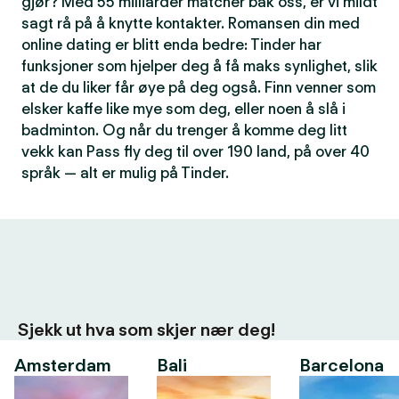
gjør? Med 55 milliarder matcher bak oss, er vi mildt
sagt rå på å knytte kontakter. Romansen din med
online dating er blitt enda bedre: Tinder har
funksjoner som hjelper deg å få maks synlighet, slik
at de du liker får øye på deg også. Finn venner som
elsker kaffe like mye som deg, eller noen å slå i
badminton. Og når du trenger å komme deg litt
vekk kan Pass fly deg til over 190 land, på over 40
språk — alt er mulig på Tinder.
Sjekk ut hva som skjer nær deg!
Amsterdam
Bali
Barcelona