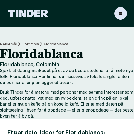
T
i
n
d
e
Reisemål
Colombia
Floridablanca
r
Floridablanca
s
h
j
Floridablanca, Colombia
e
Sjekk ut dating-markedet på et av de beste stedene for å møte nye
m
folk: Floridablanca Her finner du massevis av lokale single, enten
m
du bor her eller planlegger et besøk.
e
Bruk Tinder for å matche med personer med samme interesser som
s
deg, utforsk nattelivet med en ny bekjent, ta en drink på en lokal
i
bar eller nyt en kaffe på en koselig kafé. Eller ta med daten på
d
sightseeing i byen for å oppdage — eller gjenoppdage — det beste
e
byen har å by på.
Et par date-ideer for Floridablanca: