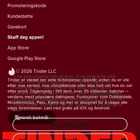
Promoteringskode
Kundestøtte
Gavekort
Skaff deg appen!
App Store
Google Play Store
© 2026 Tinder LLC
Vi tar personvernet ditt på alvor. Vi og partnerne våre
Tinder er stedet der ekte forbindelser oppstår, enten du er ute
bruker informasjonskapsler for å måle publikum på
etter noe seriøst, noe uforpliktende eller ikke helt vet hva du ser
nettstedet vårt, samt for å gi deg tilbud og forbedre
etter ennå. Tilgjengelig i 190 land, over 55 milliarder matcher –
markedsføringstiltakene våre for Tinder.
Mer informasjon
verdens mest populære datingapp. Funksjoner som Dobbeldate,
om informasjonskapslene og leverandørene våre.
Du kan
Musikkmodus, Pass, Kjemi og mer er designet for å skape alle
trekke tilbake samtykket ditt når som helst i innstillingene
slags forbindelser. Last ned gratis på iOS og Android.
dine.
norsk bokmål
Jeg aksepterer