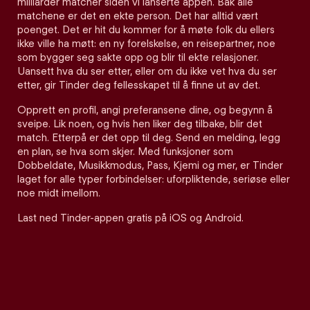
milliarder matcher siden vi lanserte appen. Bak alle
matchene er det en ekte person. Det har alltid vært
poenget. Det er hit du kommer for å møte folk du ellers
ikke ville ha møtt: en ny forelskelse, en reisepartner, noe
som bygger seg sakte opp og blir til ekte relasjoner.
Uansett hva du ser etter, eller om du ikke vet hva du ser
etter, gir Tinder deg fellesskapet til å finne ut av det.
Opprett en profil, angi preferansene dine, og begynn å
sveipe. Lik noen, og hvis hen liker deg tilbake, blir det
match. Etterpå er det opp til deg. Send en melding, legg
en plan, se hva som skjer. Med funksjoner som
Dobbeldate, Musikkmodus, Pass, Kjemi og mer, er Tinder
laget for alle typer forbindelser: uforpliktende, seriøse eller
noe midt imellom.
Last ned Tinder-appen gratis på iOS og Android.