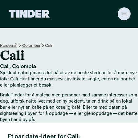
T
i
n
d
e
Reisemål
Colombia
Cali
r
Cali
s
h
j
Cali, Colombia
e
Sjekk ut dating-markedet på et av de beste stedene for å møte nye
m
folk: Cali Her finner du massevis av lokale single, enten du bor her
m
eller planlegger et besøk.
e
Bruk Tinder for å matche med personer med samme interesser som
s
deg, utforsk nattelivet med en ny bekjent, ta en drink på en lokal
i
bar eller nyt en kaffe på en koselig kafé. Eller ta med daten på
d
sightseeing i byen for å oppdage — eller gjenoppdage — det beste
e
byen har å by på.
Et par date-ideer for Cali: