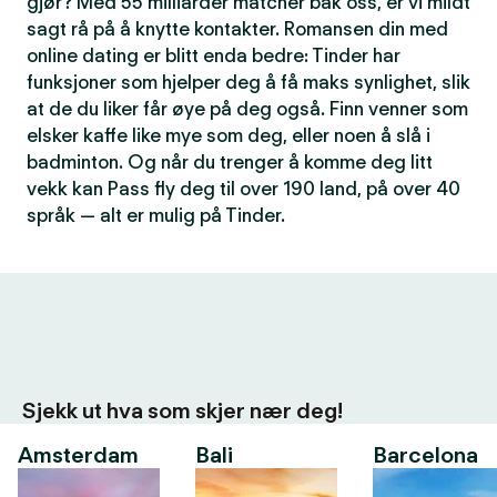
gjør? Med 55 milliarder matcher bak oss, er vi mildt
sagt rå på å knytte kontakter. Romansen din med
online dating er blitt enda bedre: Tinder har
funksjoner som hjelper deg å få maks synlighet, slik
at de du liker får øye på deg også. Finn venner som
elsker kaffe like mye som deg, eller noen å slå i
badminton. Og når du trenger å komme deg litt
vekk kan Pass fly deg til over 190 land, på over 40
språk — alt er mulig på Tinder.
Sjekk ut hva som skjer nær deg!
Amsterdam
Bali
Barcelona