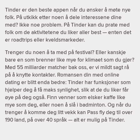
Tinder er den beste appen når du ønsker å møte nye
folk. På utkikk etter noen å dele interessene dine
med? Ikke noe problem. På Tinder kan du prate med
folk om de aktivitetene du liker aller best — enten det
er roadtrips eller kveldsmarkeder.
Trenger du noen å ta med på festival? Eller kanskje
bare en som brenner like mye for klimaet som du gjør?
Med 55 milliarder matcher bak oss, er vi mildt sagt rå
på å knytte kontakter. Romansen din med online
dating er blitt enda bedre: Tinder har funksjoner som
hjelper deg å få maks synlighet, slik at de du liker får
øye på deg også. Finn venner som elsker kaffe like
mye som deg, eller noen å slå i badminton. Og når du
trenger å komme deg litt vekk kan Pass fly deg til over
190 land, på over 40 språk — alt er mulig på Tinder.