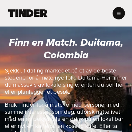
T
i
n
d
e
Finn en Match. Duitama,
r
s
Colombia
h
j
e
Sjekk ut dating-markedet på et av de beste
m
stedene for å møte nye folk: Duitama Her finner
m
du massevis av lokale single, enten du bor her
e
eller planlegger et besøk.
s
i
Bruk Tinder for å matche med personer med
d
e
samme interesser som deg, utforsk nattelivet
med en ny bekjent, ta en drink på en lokal bar
eller nyt en kaffe på en koselig kafé. Eller ta