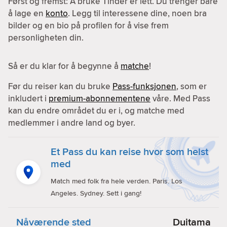
Først og fremst: Å bruke Tinder er lett. Du trenger bare
å lage en
konto
. Legg til interessene dine, noen bra
bilder og en bio på profilen for å vise frem
personligheten din.
Så er du klar for å begynne å
matche
!
Før du reiser kan du bruke
Pass-funksjonen
, som er
inkludert i
premium-abonnementene
våre. Med Pass
kan du endre området du er i, og matche med
medlemmer i andre land og byer.
Et Pass du kan reise hvor som helst
med
Match med folk fra hele verden. Paris. Los
Angeles. Sydney. Sett i gang!
Nåværende sted
Duitama