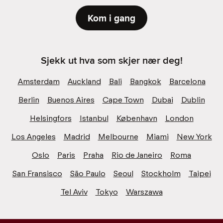
Kom i gang
Sjekk ut hva som skjer nær deg!
Amsterdam
Auckland
Bali
Bangkok
Barcelona
Berlin
Buenos Aires
Cape Town
Dubai
Dublin
Helsingfors
Istanbul
København
London
Los Angeles
Madrid
Melbourne
Miami
New York
Oslo
Paris
Praha
Rio de Janeiro
Roma
San Fransisco
São Paulo
Seoul
Stockholm
Taipei
Tel Aviv
Tokyo
Warszawa