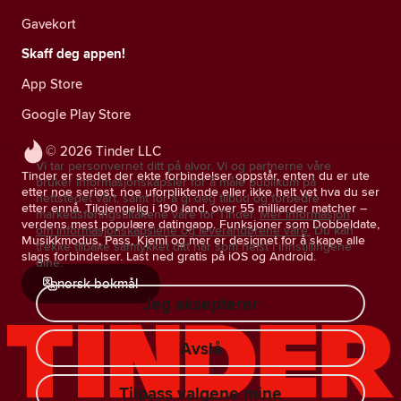
Gavekort
Skaff deg appen!
App Store
Google Play Store
© 2026 Tinder LLC
Vi tar personvernet ditt på alvor. Vi og partnerne våre
Tinder er stedet der ekte forbindelser oppstår, enten du er ute
bruker informasjonskapsler for å måle publikum på
etter noe seriøst, noe uforpliktende eller ikke helt vet hva du ser
nettstedet vårt, samt for å gi deg tilbud og forbedre
etter ennå. Tilgjengelig i 190 land, over 55 milliarder matcher –
markedsføringstiltakene våre for Tinder.
Mer informasjon
verdens mest populære datingapp. Funksjoner som Dobbeldate,
om informasjonskapslene og leverandørene våre.
Du kan
Musikkmodus, Pass, Kjemi og mer er designet for å skape alle
trekke tilbake samtykket ditt når som helst i innstillingene
slags forbindelser. Last ned gratis på iOS og Android.
dine.
norsk bokmål
Jeg aksepterer
Avslå
Tilpass valgene mine