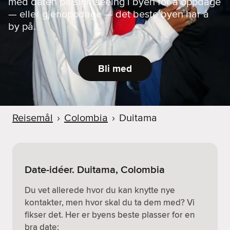
med daten på sightseeing i byen for å oppdage
— eller gjenoppdage — det beste byen har å
by på.
Bli med
Reisemål
›
Colombia
›
Duitama
Date-idéer. Duitama, Colombia
Du vet allerede hvor du kan knytte nye
kontakter, men hvor skal du ta dem med? Vi
fikser det. Her er byens beste plasser for en
bra date: