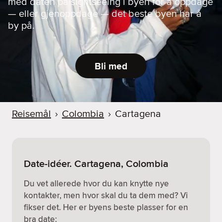
med daten på sightseeing i byen for å oppdage
— eller gjenoppdage — det beste byen har å
by på.
Bli med
Reisemål
›
Colombia
›
Cartagena
Date-idéer. Cartagena, Colombia
Du vet allerede hvor du kan knytte nye
kontakter, men hvor skal du ta dem med? Vi
fikser det. Her er byens beste plasser for en
bra date: