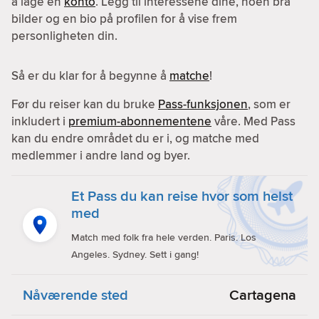
å lage en
konto
. Legg til interessene dine, noen bra
bilder og en bio på profilen for å vise frem
personligheten din.
Så er du klar for å begynne å
matche
!
Før du reiser kan du bruke
Pass-funksjonen
, som er
inkludert i
premium-abonnementene
våre. Med Pass
kan du endre området du er i, og matche med
medlemmer i andre land og byer.
Et Pass du kan reise hvor som helst
med
Match med folk fra hele verden. Paris. Los
Angeles. Sydney. Sett i gang!
Nåværende sted
Cartagena