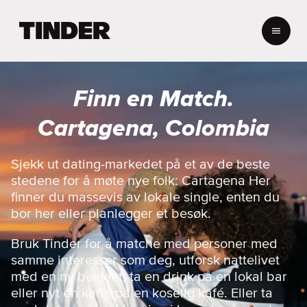
T
i
n
d
e
Finn en Match.
r
s
Cartagena, Colombia
h
j
e
Sjekk ut dating-markedet på et av de beste
m
stedene for å møte nye folk: Cartagena Her
m
finner du massevis av lokale single, enten du
e
bor her eller planlegger et besøk.
s
i
Bruk Tinder for å matche med personer med
d
e
samme interesser som deg, utforsk nattelivet
med en ny bekjent, ta en drink på en lokal bar
eller nyt en kaffe på en koselig kafé. Eller ta