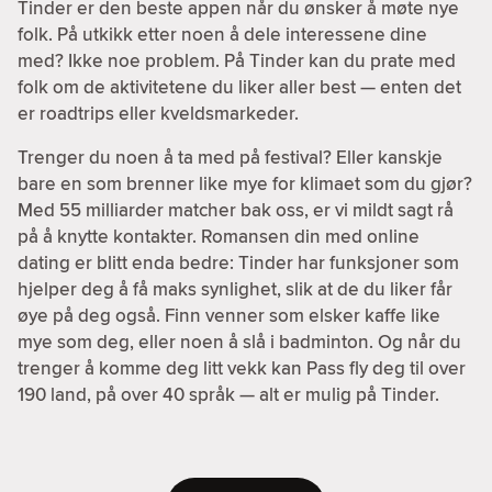
Tinder er den beste appen når du ønsker å møte nye
folk. På utkikk etter noen å dele interessene dine
med? Ikke noe problem. På Tinder kan du prate med
folk om de aktivitetene du liker aller best — enten det
er roadtrips eller kveldsmarkeder.
Trenger du noen å ta med på festival? Eller kanskje
bare en som brenner like mye for klimaet som du gjør?
Med 55 milliarder matcher bak oss, er vi mildt sagt rå
på å knytte kontakter. Romansen din med online
dating er blitt enda bedre: Tinder har funksjoner som
hjelper deg å få maks synlighet, slik at de du liker får
øye på deg også. Finn venner som elsker kaffe like
mye som deg, eller noen å slå i badminton. Og når du
trenger å komme deg litt vekk kan Pass fly deg til over
190 land, på over 40 språk — alt er mulig på Tinder.