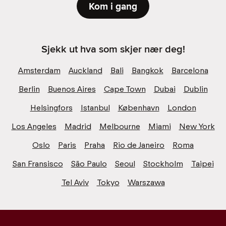
Kom i gang
Sjekk ut hva som skjer nær deg!
Amsterdam
Auckland
Bali
Bangkok
Barcelona
Berlin
Buenos Aires
Cape Town
Dubai
Dublin
Helsingfors
Istanbul
København
London
Los Angeles
Madrid
Melbourne
Miami
New York
Oslo
Paris
Praha
Rio de Janeiro
Roma
San Fransisco
São Paulo
Seoul
Stockholm
Taipei
Tel Aviv
Tokyo
Warszawa