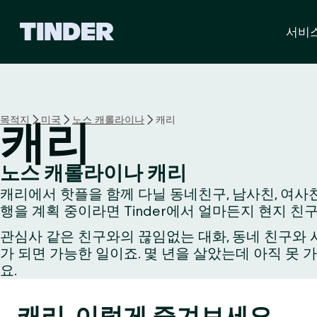
T
서비
i
n
d
e
r
홈
목적지
미국
노스 캐롤라이나
캐리
캐리
노스 캐롤라이나 캐리
캐리에서 핫플을 함께 다닐 동네친구, 남사친, 여사친
행을 계획 중이라면 Tinder에서 얼마든지 현지 친
관심사 같은 친구와의 끊임없는 대화, 동네 친구와 시
가 되면 가능한 일이죠. 몇 년을 살았는데 아직 못 
요.
캐리, 이렇게 즐겨보세요