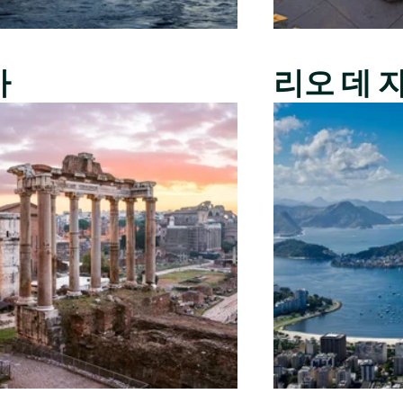
마
리오 데 