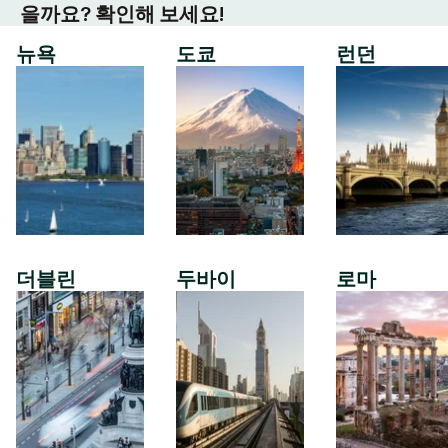
을까요? 확인해 보세요!
뉴욕
도쿄
런던
더블린
두바이
로마