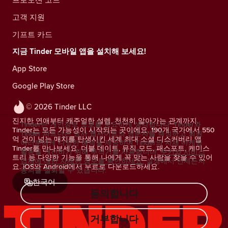
고객 지원
기프트 카드
지금 Tinder 모바일 앱을 설치해 보세요!
App Store
Google Play Store
© 2026 Tinder LLC
진지한 연애부터 캐주얼한 설렘, 천천히 알아가는 관계까지.
Tinder는 개인정보 보호를 중요하게 생각합니다. Tinder와
Tinder는 모든 가능성이 시작되는 곳이에요. 190개 국가에서 550
Tinder 파트너는 당사 웹사이트의 방문자를 측정하고 회원
억 건이 넘는 매치를 탄생시킨 세계 최대 소셜 디스커버리 앱
여러분에게 다양한 혜택을 제공하며 Tinder의 자체 마케팅
Tinder를 만나보세요. 더블 데이트, 뮤직 모드, 패스포트, 케미스
활동을 개선하기 위해 추적기를 사용합니다.
쿠키와 서비스
트리 등 다양한 기능을 통해 나에게 꼭 맞는 사람을 찾을 수 있어
업체에 대한 자세한 정보를 확인하세요.
설정에서 언제든지
요. iOS와 Android에서 무료로 다운로드하세요.
동의를 철회할 수 있습니다.
한국어
동의합니다
거부합니다