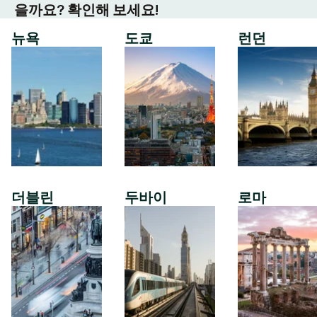
을까요? 확인해 보세요!
뉴욕
도쿄
런던
더블린
두바이
로마