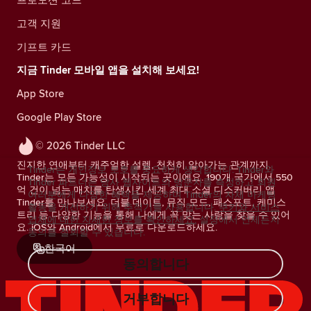
고객 지원
기프트 카드
지금 Tinder 모바일 앱을 설치해 보세요!
App Store
Google Play Store
© 2026 Tinder LLC
진지한 연애부터 캐주얼한 설렘, 천천히 알아가는 관계까지.
Tinder는 개인정보 보호를 중요하게 생각합니다. Tinder와
Tinder는 모든 가능성이 시작되는 곳이에요. 190개 국가에서 550
Tinder 파트너는 당사 웹사이트의 방문자를 측정하고 회원
억 건이 넘는 매치를 탄생시킨 세계 최대 소셜 디스커버리 앱
여러분에게 다양한 혜택을 제공하며 Tinder의 자체 마케팅
Tinder를 만나보세요. 더블 데이트, 뮤직 모드, 패스포트, 케미스
활동을 개선하기 위해 추적기를 사용합니다.
쿠키와 서비스
트리 등 다양한 기능을 통해 나에게 꼭 맞는 사람을 찾을 수 있어
업체에 대한 자세한 정보를 확인하세요.
설정에서 언제든지
요. iOS와 Android에서 무료로 다운로드하세요.
동의를 철회할 수 있습니다.
한국어
동의합니다
거부합니다