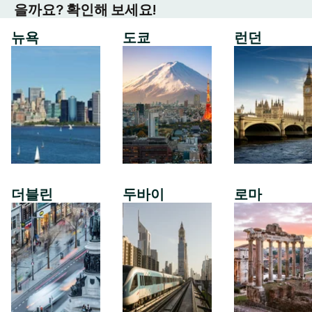
을까요? 확인해 보세요!
뉴욕
도쿄
런던
더블린
두바이
로마