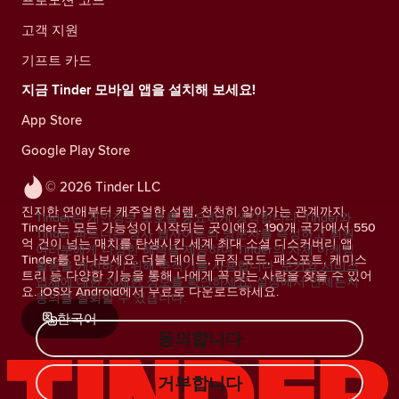
고객 지원
기프트 카드
지금 Tinder 모바일 앱을 설치해 보세요!
App Store
Google Play Store
© 2026 Tinder LLC
진지한 연애부터 캐주얼한 설렘, 천천히 알아가는 관계까지.
Tinder는 개인정보 보호를 중요하게 생각합니다. Tinder와
Tinder는 모든 가능성이 시작되는 곳이에요. 190개 국가에서 550
Tinder 파트너는 당사 웹사이트의 방문자를 측정하고 회원
억 건이 넘는 매치를 탄생시킨 세계 최대 소셜 디스커버리 앱
여러분에게 다양한 혜택을 제공하며 Tinder의 자체 마케팅
Tinder를 만나보세요. 더블 데이트, 뮤직 모드, 패스포트, 케미스
활동을 개선하기 위해 추적기를 사용합니다.
쿠키와 서비스
트리 등 다양한 기능을 통해 나에게 꼭 맞는 사람을 찾을 수 있어
업체에 대한 자세한 정보를 확인하세요.
설정에서 언제든지
요. iOS와 Android에서 무료로 다운로드하세요.
동의를 철회할 수 있습니다.
한국어
동의합니다
거부합니다