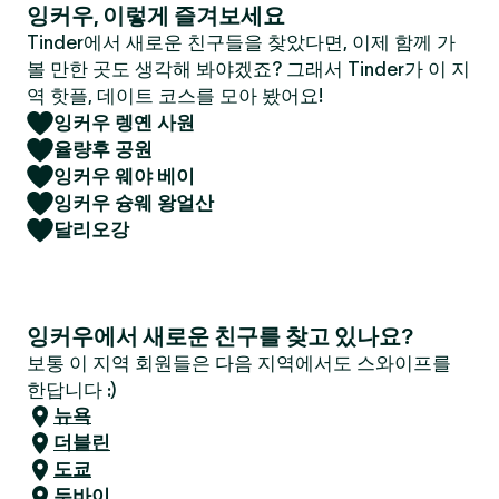
잉커우, 이렇게 즐겨보세요
Tinder에서 새로운 친구들을 찾았다면, 이제 함께 가
볼 만한 곳도 생각해 봐야겠죠? 그래서 Tinder가 이 지
역 핫플, 데이트 코스를 모아 봤어요!
잉커우 렝옌 사원
율량후 공원
잉커우 웨야 베이
잉커우 슝웨 왕얼산
달리오강
잉커우에서 새로운 친구를 찾고 있나요?
보통 이 지역 회원들은 다음 지역에서도 스와이프를
한답니다 :)
뉴욕
더블린
도쿄
두바이