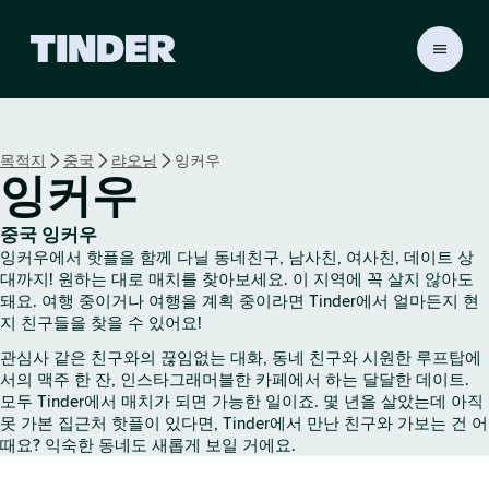
T
i
n
d
e
목적지
중국
랴오닝
잉커우
r
잉커우
홈
중국 잉커우
잉커우에서 핫플을 함께 다닐 동네친구, 남사친, 여사친, 데이트 상
대까지! 원하는 대로 매치를 찾아보세요. 이 지역에 꼭 살지 않아도
돼요. 여행 중이거나 여행을 계획 중이라면 Tinder에서 얼마든지 현
지 친구들을 찾을 수 있어요!
관심사 같은 친구와의 끊임없는 대화, 동네 친구와 시원한 루프탑에
서의 맥주 한 잔, 인스타그래머블한 카페에서 하는 달달한 데이트.
모두 Tinder에서 매치가 되면 가능한 일이죠. 몇 년을 살았는데 아직
못 가본 집근처 핫플이 있다면, Tinder에서 만난 친구와 가보는 건 어
때요? 익숙한 동네도 새롭게 보일 거에요.