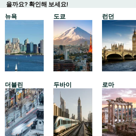
을까요? 확인해 보세요!
뉴욕
도쿄
런던
더블린
두바이
로마