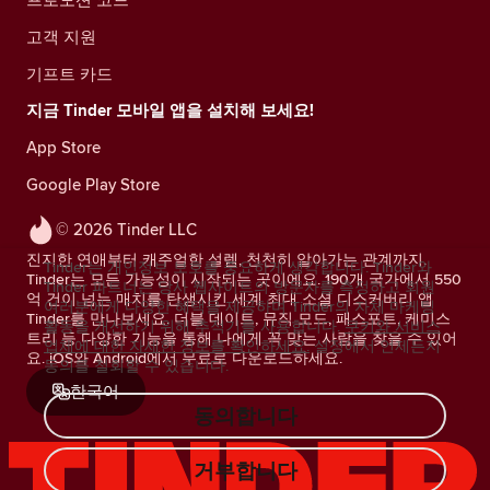
고객 지원
기프트 카드
지금 Tinder 모바일 앱을 설치해 보세요!
App Store
Google Play Store
© 2026 Tinder LLC
진지한 연애부터 캐주얼한 설렘, 천천히 알아가는 관계까지.
Tinder는 개인정보 보호를 중요하게 생각합니다. Tinder와
Tinder는 모든 가능성이 시작되는 곳이에요. 190개 국가에서 550
Tinder 파트너는 당사 웹사이트의 방문자를 측정하고 회원
억 건이 넘는 매치를 탄생시킨 세계 최대 소셜 디스커버리 앱
여러분에게 다양한 혜택을 제공하며 Tinder의 자체 마케팅
Tinder를 만나보세요. 더블 데이트, 뮤직 모드, 패스포트, 케미스
활동을 개선하기 위해 추적기를 사용합니다.
쿠키와 서비스
트리 등 다양한 기능을 통해 나에게 꼭 맞는 사람을 찾을 수 있어
업체에 대한 자세한 정보를 확인하세요.
설정에서 언제든지
요. iOS와 Android에서 무료로 다운로드하세요.
동의를 철회할 수 있습니다.
한국어
동의합니다
거부합니다