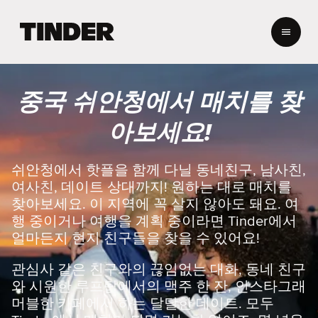
T
i
n
d
e
중국 쉬안청에서 매치를 찾
r
홈
아보세요!
쉬안청에서 핫플을 함께 다닐 동네친구, 남사친,
여사친, 데이트 상대까지! 원하는 대로 매치를
찾아보세요. 이 지역에 꼭 살지 않아도 돼요. 여
행 중이거나 여행을 계획 중이라면 Tinder에서
얼마든지 현지 친구들을 찾을 수 있어요!
관심사 같은 친구와의 끊임없는 대화, 동네 친구
와 시원한 루프탑에서의 맥주 한 잔, 인스타그래
머블한 카페에서 하는 달달한 데이트. 모두