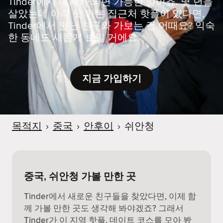
Tinder에서 매치가 되면 가능한 일이죠. 몇 년을
살았는데 아직 못 가본 집근처 핫플이 있다면,
Tinder에서 만난 친구와 가보는 건 어때요? 익숙
한 동네도 새롭게 보일 거에요.
지금 가입하기
목적지
›
중국
›
안후이
›
쉬안청
중국, 쉬안청 가볼 만한 곳
Tinder에서 새로운 친구들을 찾았다면, 이제 함
께 가볼 만한 곳도 생각해 봐야겠죠? 그래서
Tinder가 이 지역 핫플, 데이트 코스를 모아 봤