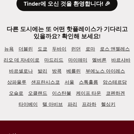
Tinder에 오신 것을 환영합니다! 🎉
다른 도시에는 또 어떤 핫플레이스가 기다리고
있을까요? 확인해 보세요!
뉴욕
더블린
도쿄
두바이
런던
로마
로스 앤젤레스
리오 데 자네이로
마드리드
마이애미
멜버른
바르샤바
바르셀로나
발리
방콕
베를린
부에노스 아이레스
상파울루
샌프란시스코
서울
스톡홀름
암스테르담
오슬로
오클랜드
이스탄불
케이프 타운
코펜하겐
타이베이
텔 아비브
파리
프라하
헬싱키