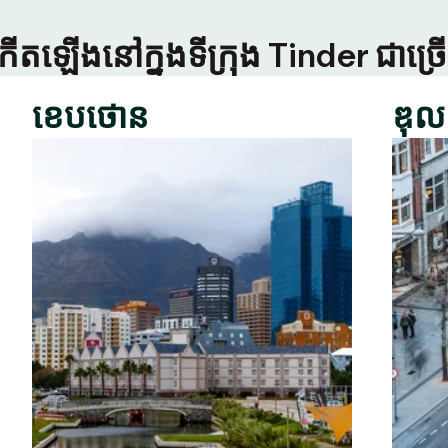
កើតឡើងនៅក្នុងទីក្រុង Tinder ជាច
ខេបថោន
ឌុល