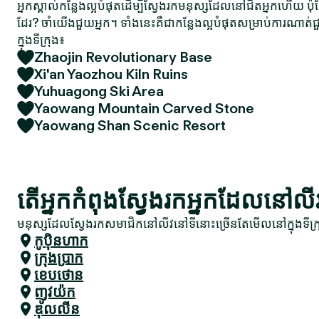
អ្នកស្គាល់កន្លែងល្អបំផុតដើម្បីស្វែងរកមនុស្សដែលនៅជិតអ្នកហើយ ប៉
ដែរ? ចាំយើងជួយអ្នក។ ទាំងនេះគឺជាកន្លែងល្អបំផុតសម្រាប់ការណា
ក្នុងទីក្រុង៖
Zhaojin Revolutionary Base
Xi'an Yaozhou Kiln Ruins
Yuhuagong Ski Area
Yaowang Mountain Carved Stone
Yaowang Shan Scenic Resort
តើអ្នកកំពុងស្វែងរកអ្នកដែលនៅល
មនុស្សដែលស្វែងរកសមាជិកនៅលីវនៅទីនោះច្រើនតែមើលនៅក្នុងទីក្រ
កូប៉ិនហាក
ក្រុងប្រាក
ខេបថោន
ញូវយ៉ក
ឌុលលីន