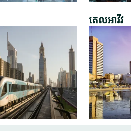
តេលអាវីវ