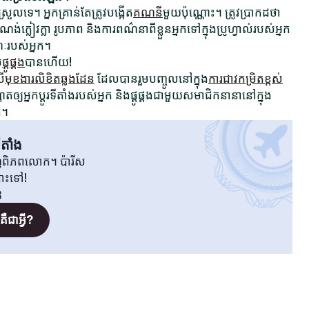
រួលទេ។ អ្នកគ្រាន់តែត្រូវបង្កើត
គណនី
មួយប៉ុណ្ណោះ។ ត្រូវប្រាកដថា
ក្លៀវក្លា រូបភាព និងការពណ៌នាពីខ្លួនអ្នកទៅក្នុងប្រូហ្វាល់របស់អ្នក
ណៈរបស់អ្នក។
ម
ផ្គូផ្គង
បានហើយ!
រើ
មុខងារលិខិតឆ្លងដែន
ដែលបានរួមបញ្ចូលនៅក្នុង
ការជាវកម្រិតខ្ពស់
ឲ្យអ្នកប្តូរទីតាំងរបស់អ្នក និងផ្គូផ្គងជាមួយសមាជិកនានានៅក្នុង
ត។
តាំង
វិញពិភពលោក។ ប៉ារីស
តោះទៅ!
ន
ឺជាអ្វី?