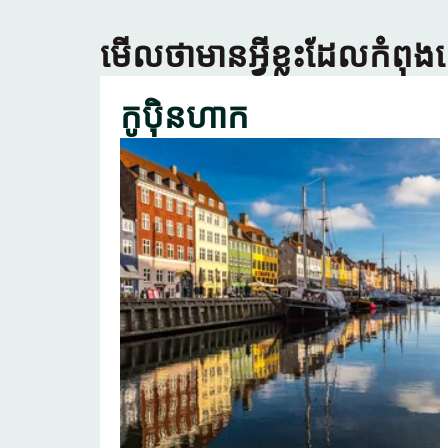
មើលថាមានអ្វីខ្លះដែលកំពុង
កូប៉ិនហាក