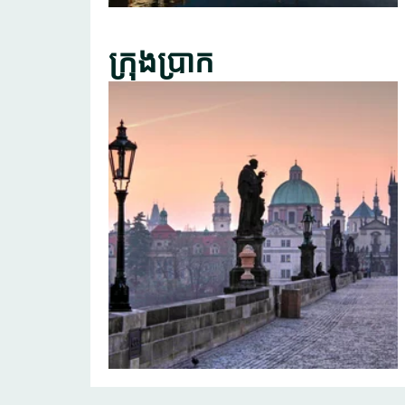
ក្រុងប្រាក