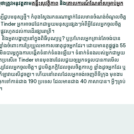
ាត្រូវអនុវត្តតាម
គន្លឹះសុវត្ថិភាព
និង
គោលការណ៍ណែនាំសម្រាប់អ្នក
ដើម្បីជួបមនុស្សថ្មី។ កំពុងស្វែងរកនរណាម្នាក់ដែលមានចំណង់ចំណូលចិត្ត
 Tinder អ្នកអាចជជែកជាមួយមនុស្សផ្សេងៗអំពីអ្វីដែលអ្នកចូលចិត្ត
ផ្លូវរហូតដល់ការដើរផ្សាររាត្រី។
គ្នា និងអួតបង្ហាញនៅក្នុងពិធីបុណ្យឬ? ឬប្រហែលអ្នកគ្រាន់តែចង់បាន
្លាំងចំពោះការប្រែប្រួលអាកាសធាតុដូចអ្នកដែរ។ ដោយមានគូផ្គូផ្គង 55
ារម្ភក្នុងការបង្កើតទំនាក់ទំនងឡើយ។ ទំនាក់ទំនងរបស់អ្នកជាមួយ
ប្រសើរ៖ Tinder មានមុខងារដែលជួយឲ្យអ្នកទទួលបានការមើល
អ្នកចូលចិត្ត។ ជួបមិត្តភក្តិដែលចូលចិត្តកាហ្វេ ខ្លាំងដូចអ្នកដែរ ឬ
តកីឡាវាយសីដូចគ្នា។ ហើយនៅពេលដែលអ្នកចង់ចេញពីទីក្រុង មុខងារ
្នកទៅកាន់ជាង 190 ប្រទេស ដែលមានជាង 40 ភាសាបាន។ អ្វីៗគ្រប់
។