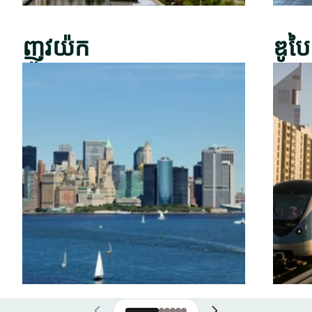
ញូវយ៉ក
ឌូបៃ