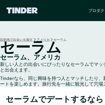
T
プロダク
i
n
d
e
r
ホ
目的地で出会いを探す
アメリカ
セーラム
セーラム
ー
ム
ペ
セーラム、アメリカ
ー
新しい人との出会いにぴったりなセーラムでマッチ
ジ
と出会えます。
Tinderなら、同じ興味を持つ人とマッチした
ートを楽しめます。旅行先を一緒に観光して穴場
セーラムでデートするなら