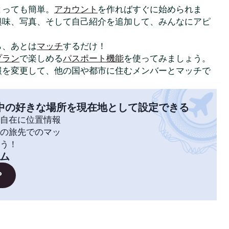
はとっても簡単。
アカウント
を作ればすぐに始められま
興味、写真、そして自己紹介を追加して、みんなにアピ
ら、あとは
マッチ
するだけ！
プラン
で楽しめる
パスポート機能
を使ってみましょう。
報を変更して、他の国や都市に住むメンバーとマッチで
中の好きな場所を現在地として設定できる
自在に位置情報
の旅先でのマッ
う！
ム
？