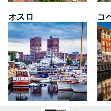
オスロ
コ