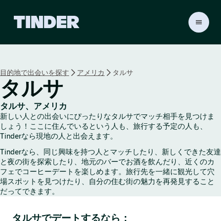
T
i
n
d
e
目的地で出会いを探す
アメリカ
タルサ
r
タルサ
ホ
ー
ム
タルサ、アメリカ
ペ
新しい人との出会いにぴったりなタルサでマッチ相手を見つけま
ー
しょう！ここに住んでいるという人も、旅行する予定の人も、
ジ
Tinderなら現地の人と出会えます。
Tinderなら、同じ興味を持つ人とマッチしたり、新しくできた友達
と夜の街を探索したり、地元のバーでお酒を飲んだり、近くのカ
フェでコーヒーデートを楽しめます。旅行先を一緒に観光して穴
場スポットを見つけたり、自分の住む街の魅力を再発見すること
だってできます。
タルサでデートするなら：