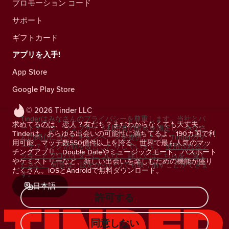
プロモーション コード
サポート
ギフトカード
アプリを入手!
App Store
Google Play Store
© 2026 Tinder LLC
Tinderはみなさんのプライバシーを尊重します。当社とパ
求めてるのは、恋人？友だち？まだわからなくても大丈夫。
ートナーは、ウェブサイト利用者の情報を測定し、みなさ
Tinderは、あらゆる出会いの可能性に満ちてるよ。190カ国で利
んの関心に合ったキャンペーンを提供したり、Tinderのマ
用可能、マッチ数550億件以上を誇る、世界で最も人気のマッ
ーケティング活動を改善したりしています。
使用されるク
チングアプリ。Double Dateやミュージックモード、パスポート
ッキーとプロバイダーについて、詳しくはこちらをご覧く
やケミストリーなど、新しい出会いを楽しむための機能が盛り
ださい。
同意は、設定からいつでも取り消すことができま
だくさん。iOSとAndroidで無料ダウンロード。
す。
日本語
許可する
同意しない