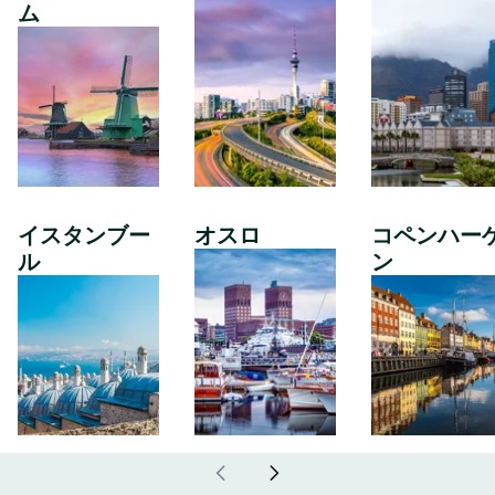
ム
イスタンブー
オスロ
コペンハー
ル
ン