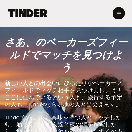
T
i
n
d
e
さあ、のベーカーズフィー
r
ホ
ルドでマッチを見つけよ
ー
ム
う
ペ
ー
ジ
新しい人との出会いにぴったりなベーカーズ
フィールドでマッチ相手を見つけましょう！
ここに住んでいるという人も、旅行する予定
の人も、Tinderなら現地の人と出会えます。
Tinderなら、同じ興味を持つ人とマッチした
り、新しくできた友達と夜の街を探索した
り、地元のバーでお酒を飲んだり、近くのカ