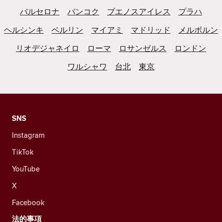
バルセロナ
バンコク
ブエノスアイレス
プラハ
ヘルシンキ
ベルリン
マイアミ
マドリッド
メルボルン
リオデジャネイロ
ローマ
ロサンゼルス
ロンドン
ワルシャワ
台北
東京
SNS
Instagram
TikTok
YouTube
X
Facebook
法的事項