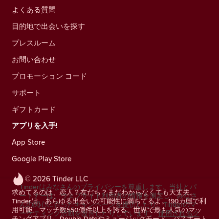
よくある質問
目的地で出会いを探す
プレスルーム
お問い合わせ
プロモーション コード
サポート
ギフトカード
アプリを入手!
App Store
Google Play Store
© 2026 Tinder LLC
Tinderはみなさんのプライバシーを尊重します。当社とパ
求めてるのは、恋人？友だち？まだわからなくても大丈夫。
ートナーは、ウェブサイト利用者の情報を測定し、みなさ
Tinderは、あらゆる出会いの可能性に満ちてるよ。190カ国で利
んの関心に合ったキャンペーンを提供したり、Tinderのマ
用可能、マッチ数550億件以上を誇る、世界で最も人気のマッ
ーケティング活動を改善したりしています。
使用されるク
チングアプリ。Double Dateやミュージックモード、パスポート