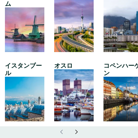
ム
イスタンブー
オスロ
コペンハー
ル
ン