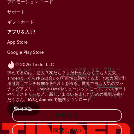
プロモーション コード
サポート
ギフトカード
アプリを入手!
App Store
Google Play Store
© 2026 Tinder LLC
Tinderはみなさんのプライバシーを尊重します。当社とパ
求めてるのは、恋人？友だち？まだわからなくても大丈夫。
ートナーは、ウェブサイト利用者の情報を測定し、みなさ
Tinderは、あらゆる出会いの可能性に満ちてるよ。190カ国で利
んの関心に合ったキャンペーンを提供したり、Tinderのマ
用可能、マッチ数550億件以上を誇る、世界で最も人気のマッ
ーケティング活動を改善したりしています。
使用されるク
チングアプリ。Double Dateやミュージックモード、パスポート
ッキーとプロバイダーについて、詳しくはこちらをご覧く
やケミストリーなど、新しい出会いを楽しむための機能が盛り
ださい。
同意は、設定からいつでも取り消すことができま
だくさん。iOSとAndroidで無料ダウンロード。
す。
日本語
許可する
同意しない