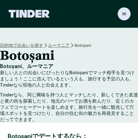
T
i
n
d
e
目的地で出会いを探す
ルーマニア
Botoșani
r
Botoșani
ホ
ー
ム
Botoșani、ルーマニア
ペ
新しい人との出会いにぴったりなBotoșaniでマッチ相手を見つけ
ー
ましょう！ここに住んでいるという人も、旅行する予定の人も、
ジ
Tinderなら現地の人と出会えます。
Tinderなら、同じ興味を持つ人とマッチしたり、新しくできた友達
と夜の街を探索したり、地元のバーでお酒を飲んだり、近くのカ
フェでコーヒーデートを楽しめます。旅行先を一緒に観光して穴
場スポットを見つけたり、自分の住む街の魅力を再発見すること
だってできます。
Botoșaniでデートするなら：