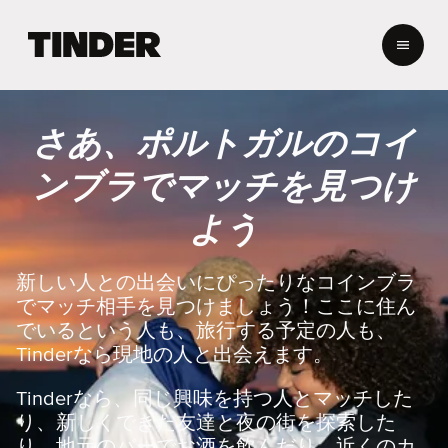
T
i
n
d
e
さあ、ポルトガルのコイ
r
ホ
ンブラでマッチを見つけ
ー
ム
よう
ペ
ー
ジ
新しい人との出会いにぴったりなコインブラ
でマッチ相手を見つけましょう！ここに住ん
でいるという人も、旅行する予定の人も、
Tinderなら現地の人と出会えます。
Tinderなら、同じ興味を持つ人とマッチした
り、新しくできた友達と夜の街を探索した
り、地元のバーでお酒を飲んだり、近くのカ