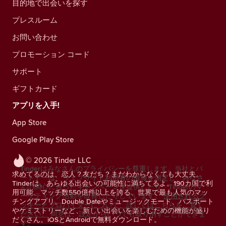
目的地で出会いを探す
プレスルーム
お問い合わせ
プロモーション コード
サポート
ギフトカード
アプリを入手!
App Store
Google Play Store
© 2026 Tinder LLC
Tinderはみなさんのプライバシーを尊重します。当社とパ
求めてるのは、恋人？友だち？まだわからなくても大丈夫。
ートナーは、ウェブサイト利用者の情報を測定し、みなさ
Tinderは、あらゆる出会いの可能性に満ちてるよ。190カ国で利
んの関心に合ったキャンペーンを提供したり、Tinderのマ
用可能、マッチ数550億件以上を誇る、世界で最も人気のマッ
ーケティング活動を改善したりしています。
使用されるク
チングアプリ。Double Dateやミュージックモード、パスポート
ッキーとプロバイダーについて、詳しくはこちらをご覧く
やケミストリーなど、新しい出会いを楽しむための機能が盛り
ださい。
同意は、設定からいつでも取り消すことができま
だくさん。iOSとAndroidで無料ダウンロード。
す。