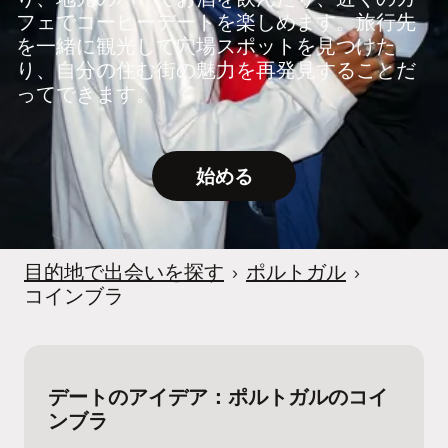
フェでコーヒーデートを楽しめます。旅行先
を一緒に観光して穴場スポットを見つけた
り、自分の住む街の魅力を再発見することだ
ってできます。
始める
目的地で出会いを探す
›
ポルトガル
›
コインブラ
デートのアイデア：ポルトガルのコイ
ンブラ