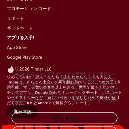
プロモーション コード
サポート
ギフトカード
アプリを入手!
App Store
Google Play Store
© 2026 Tinder LLC
Tinderはみなさんのプライバシーを尊重します。当社とパ
求めてるのは、恋人？友だち？まだわからなくても大丈夫。
ートナーは、ウェブサイト利用者の情報を測定し、みなさ
Tinderは、あらゆる出会いの可能性に満ちてるよ。190カ国で利
んの関心に合ったキャンペーンを提供したり、Tinderのマ
用可能、マッチ数550億件以上を誇る、世界で最も人気のマッ
ーケティング活動を改善したりしています。
使用されるク
チングアプリ。Double Dateやミュージックモード、パスポート
ッキーとプロバイダーについて、詳しくはこちらをご覧く
やケミストリーなど、新しい出会いを楽しむための機能が盛り
ださい。
同意は、設定からいつでも取り消すことができま
だくさん。iOSとAndroidで無料ダウンロード。
す。
日本語
許可する