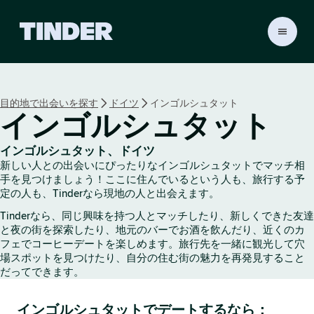
T
i
n
d
e
目的地で出会いを探す
ドイツ
インゴルシュタット
r
インゴルシュタット
ホ
ー
ム
インゴルシュタット、ドイツ
ペ
新しい人との出会いにぴったりなインゴルシュタットでマッチ相
ー
手を見つけましょう！ここに住んでいるという人も、旅行する予
ジ
定の人も、Tinderなら現地の人と出会えます。
Tinderなら、同じ興味を持つ人とマッチしたり、新しくできた友達
と夜の街を探索したり、地元のバーでお酒を飲んだり、近くのカ
フェでコーヒーデートを楽しめます。旅行先を一緒に観光して穴
場スポットを見つけたり、自分の住む街の魅力を再発見すること
だってできます。
インゴルシュタットでデートするなら：