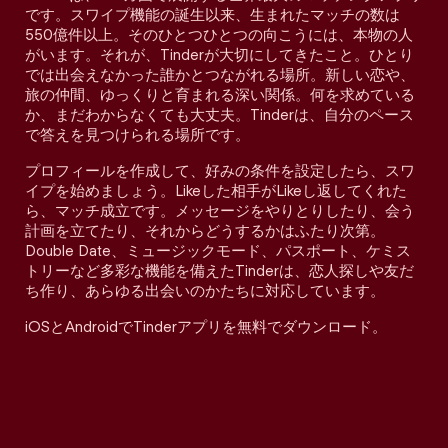
です。スワイプ機能の誕生以来、生まれたマッチの数は
550億件以上。そのひとつひとつの向こうには、本物の人
がいます。それが、Tinderが大切にしてきたこと。ひとり
では出会えなかった誰かとつながれる場所。新しい恋や、
旅の仲間、ゆっくりと育まれる深い関係。何を求めている
か、まだわからなくても大丈夫。Tinderは、自分のペース
で答えを見つけられる場所です。
プロフィールを作成して、好みの条件を設定したら、スワ
イプを始めましょう。Likeした相手がLikeし返してくれた
ら、マッチ成立です。メッセージをやりとりしたり、会う
計画を立てたり、それからどうするかはふたり次第。
Double Date、ミュージックモード、パスポート、ケミス
トリーなど多彩な機能を備えたTinderは、恋人探しや友だ
ち作り、あらゆる出会いのかたちに対応しています。
iOSとAndroidでTinderアプリを無料でダウンロード。