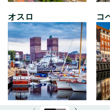
オスロ
コ