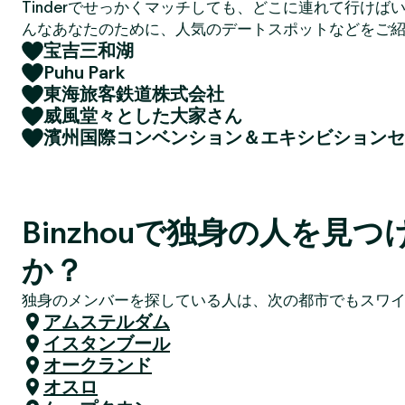
Tinderでせっかくマッチしても、どこに連れて行けば
んなあなたのために、人気のデートスポットなどをご
宝吉三和湖
Puhu Park
東海旅客鉄道株式会社
威風堂々とした大家さん
濱州国際コンベンション＆エキシビションセ
Binzhouで独身の人を見
か？
独身のメンバーを探している人は、次の都市でもスワ
アムステルダム
イスタンブール
オークランド
オスロ