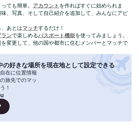
はとっても簡単。
アカウント
を作ればすぐに始められま
興味、写真、そして自己紹介を追加して、みんなにアピ
ら、あとは
マッチ
するだけ！
プラン
で楽しめる
パスポート機能
を使ってみましょう。
報を変更して、他の国や都市に住むメンバーとマッチで
中の好きな場所を現在地として設定できる
自在に位置情報
の旅先でのマッ
う！
ou
？