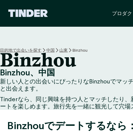
T
プロダク
i
n
d
e
r
ホ
目的地で出会いを探す
中国
山東
Binzhou
Binzhou
ー
ム
ペ
Binzhou、中国
ー
新しい人との出会いにぴったりなBinzhouでマ
ジ
と出会えます。
Tinderなら、同じ興味を持つ人とマッチした
ートを楽しめます。旅行先を一緒に観光して穴場
Binzhouでデートするなら