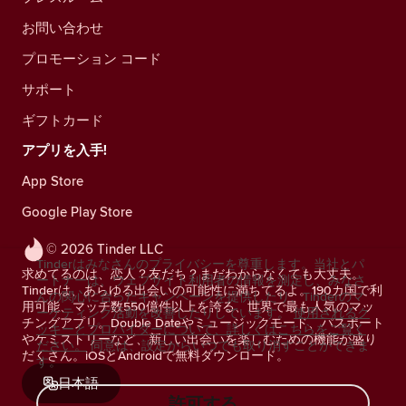
お問い合わせ
プロモーション コード
サポート
ギフトカード
アプリを入手!
App Store
Google Play Store
© 2026 Tinder LLC
Tinderはみなさんのプライバシーを尊重します。当社とパ
求めてるのは、恋人？友だち？まだわからなくても大丈夫。
ートナーは、ウェブサイト利用者の情報を測定し、みなさ
Tinderは、あらゆる出会いの可能性に満ちてるよ。190カ国で利
んの関心に合ったキャンペーンを提供したり、Tinderのマ
用可能、マッチ数550億件以上を誇る、世界で最も人気のマッ
ーケティング活動を改善したりしています。
使用されるク
チングアプリ。Double Dateやミュージックモード、パスポート
ッキーとプロバイダーについて、詳しくはこちらをご覧く
やケミストリーなど、新しい出会いを楽しむための機能が盛り
ださい。
同意は、設定からいつでも取り消すことができま
だくさん。iOSとAndroidで無料ダウンロード。
す。
日本語
許可する