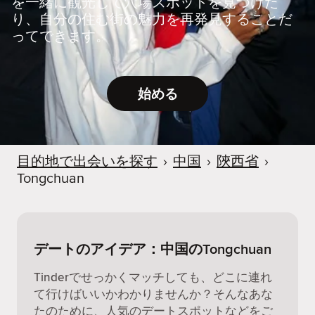
を一緒に観光して穴場スポットを見つけた
り、自分の住む街の魅力を再発見することだ
ってできます。
始める
目的地で出会いを探す
›
中国
›
陝西省
›
Tongchuan
デートのアイデア：中国のTongchuan
Tinderでせっかくマッチしても、どこに連れ
て行けばいいかわかりませんか？そんなあな
たのために、人気のデートスポットなどをご