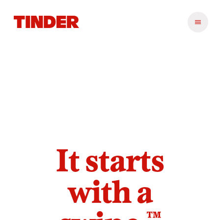
T
i
n
d
e
r
ホ
ー
ム
ペ
ー
ジ
It starts
with a
™