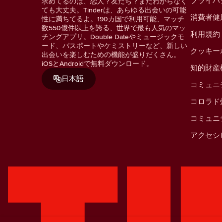
プライバ
求めてるのは、恋人？友だち？まだわからなく
ても大丈夫。Tinderは、あらゆる出会いの可能
消費者健
性に満ちてるよ。190カ国で利用可能、マッチ
数550億件以上を誇る、世界で最も人気のマッ
利用規約
チングアプリ。Double Dateやミュージックモ
ード、パスポートやケミストリーなど、新しい
クッキー
出会いを楽しむための機能が盛りだくさん。
iOSとAndroidで無料ダウンロード。
知的財産
日本語
コミュニ
コロラド
コミュニ
アクセシ