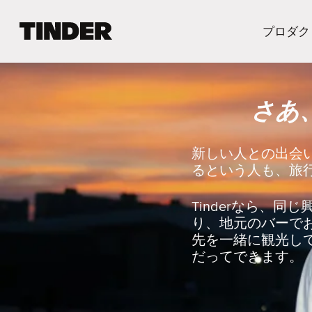
T
プロダク
i
n
d
e
さあ
r
ホ
ー
ム
新しい人との出会
ペ
るという人も、旅行
ー
ジ
Tinderなら、
り、地元のバーで
先を一緒に観光し
だってできます。