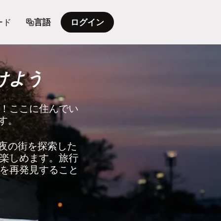
ード
言語
ログイン
けよう
！ここに住んでい
す。
と夜の街を探索した
楽しめます。旅行
を再発見すること