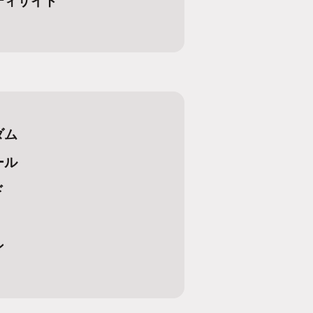
ティサイト
ダム
ール
ド
ン