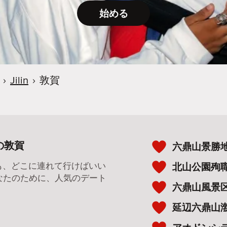
始める
›
Jilin
›
敦賀
の敦賀
六鼎山景勝
ても、どこに連れて行けばいい
北山公園殉
なたのために、人気のデート
六鼎山風景
。
延辺六鼎山