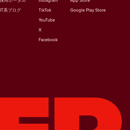
採用ポータル
Instagram
App Store
IT系ブログ
TikTok
Google Play Store
YouTube
X
Facebook