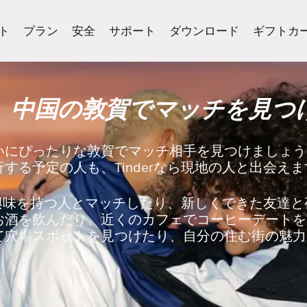
ト
プラン
安全
サポート
ダウンロード
ギフトカ
、中国の敦賀でマッチを見つ
いにぴったりな敦賀でマッチ相手を見つけましょう
する予定の人も、Tinderなら現地の人と出会えま
同じ興味を持つ人とマッチしたり、新しくできた友達
お酒を飲んだり、近くのカフェでコーヒーデートを
て穴場スポットを見つけたり、自分の住む街の魅力