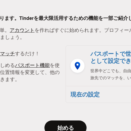
あります。Tinderを最大限活用するための機能を一部ご紹介
簡単。
アカウント
を作ればすぐに始められます。プロフィー
ましょう。
パスポートで
マッチ
するだけ！
として設定で
しめる
パスポート機能
を使
世界中どこでも、自
位置情報を変更して、他の
旅先でのマッチを、
きます。
現在の設定
始める