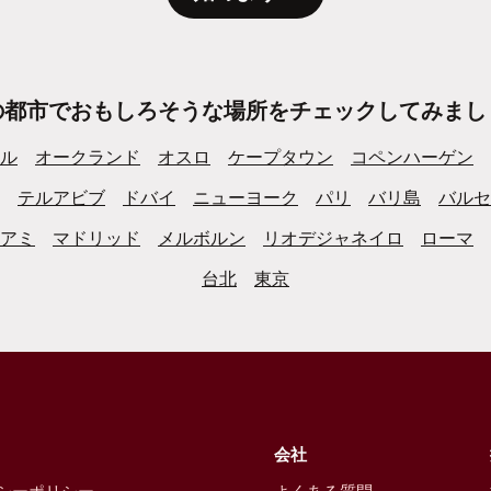
の都市でおもしろそうな場所をチェックしてみまし
ル
オークランド
オスロ
ケープタウン
コペンハーゲン
テルアビブ
ドバイ
ニューヨーク
パリ
バリ島
バルセ
アミ
マドリッド
メルボルン
リオデジャネイロ
ローマ
台北
東京
会社