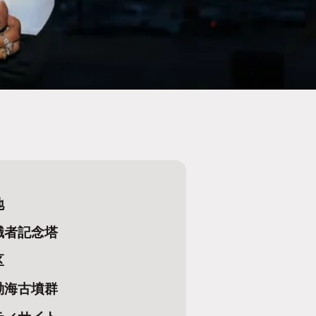
地
職者記念塔
区
渤海古墳群