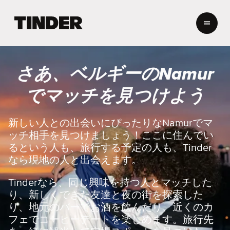
T
i
n
d
e
さあ、ベルギーのNamur
r
ホ
でマッチを見つけよう
ー
ム
ペ
新しい人との出会いにぴったりなNamurでマ
ー
ッチ相手を見つけましょう！ここに住んでい
ジ
るという人も、旅行する予定の人も、Tinder
なら現地の人と出会えます。
Tinderなら、同じ興味を持つ人とマッチした
り、新しくできた友達と夜の街を探索した
り、地元のバーでお酒を飲んだり、近くのカ
フェでコーヒーデートを楽しめます。旅行先