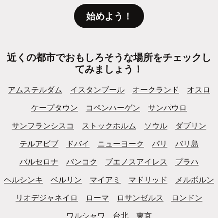
始めよう！
近くの都市でおもしろそうな場所をチェックし
てみましょう！
アムステルダム
イスタンブール
オークランド
オスロ
ケープタウン
コペンハーゲン
サンパウロ
サンフランシスコ
ストックホルム
ソウル
ダブリン
テルアビブ
ドバイ
ニューヨーク
パリ
バリ島
バルセロナ
バンコク
ブエノスアイレス
プラハ
ヘルシンキ
ベルリン
マイアミ
マドリッド
メルボルン
リオデジャネイロ
ローマ
ロサンゼルス
ロンドン
ワルシャワ
台北
東京