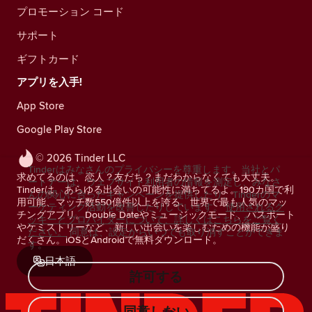
プロモーション コード
サポート
ギフトカード
アプリを入手!
App Store
Google Play Store
© 2026 Tinder LLC
Tinderはみなさんのプライバシーを尊重します。当社とパ
求めてるのは、恋人？友だち？まだわからなくても大丈夫。
ートナーは、ウェブサイト利用者の情報を測定し、みなさ
Tinderは、あらゆる出会いの可能性に満ちてるよ。190カ国で利
んの関心に合ったキャンペーンを提供したり、Tinderのマ
用可能、マッチ数550億件以上を誇る、世界で最も人気のマッ
ーケティング活動を改善したりしています。
使用されるク
チングアプリ。Double Dateやミュージックモード、パスポート
ッキーとプロバイダーについて、詳しくはこちらをご覧く
やケミストリーなど、新しい出会いを楽しむための機能が盛り
ださい。
同意は、設定からいつでも取り消すことができま
だくさん。iOSとAndroidで無料ダウンロード。
す。
日本語
許可する
同意しない