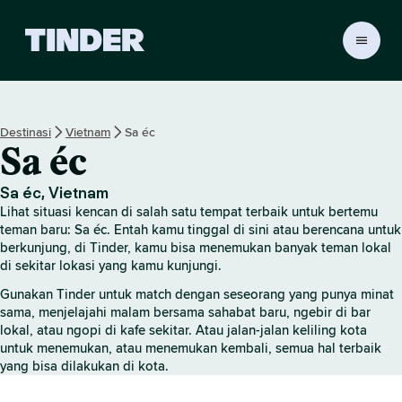
B
e
r
a
n
Destinasi
Vietnam
Sa éc
d
Sa éc
a
T
i
Sa éc, Vietnam
n
Lihat situasi kencan di salah satu tempat terbaik untuk bertemu
d
teman baru: Sa éc. Entah kamu tinggal di sini atau berencana untuk
e
berkunjung, di Tinder, kamu bisa menemukan banyak teman lokal
di sekitar lokasi yang kamu kunjungi.
r
Gunakan Tinder untuk match dengan seseorang yang punya minat
sama, menjelajahi malam bersama sahabat baru, ngebir di bar
lokal, atau ngopi di kafe sekitar. Atau jalan-jalan keliling kota
untuk menemukan, atau menemukan kembali, semua hal terbaik
yang bisa dilakukan di kota.