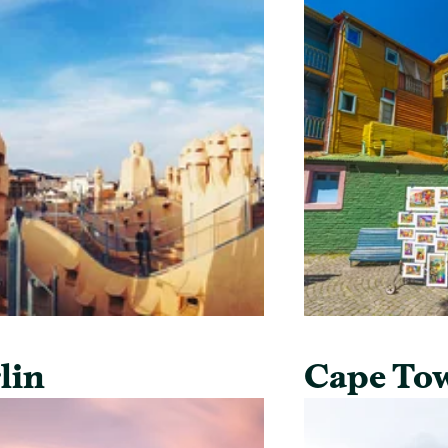
lin
Cape To