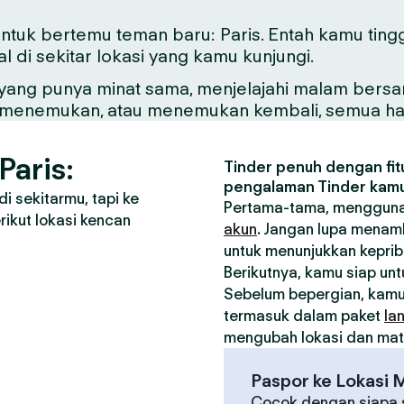
 untuk bertemu teman baru: Paris. Entah kamu tingg
di sekitar lokasi yang kamu kunjungi.
ng punya minat sama, menjelajahi malam bersama 
ntuk menemukan, atau menemukan kembali, semua hal
Paris:
Tinder penuh dengan fitu
pengalaman Tinder kamu
i sekitarmu, tapi ke
Pertama-tama, menggunak
ikut lokasi kencan
akun
. Jangan lupa menamb
untuk menunjukkan kepri
Berikutnya, kamu siap un
Sebelum bepergian, kam
termasuk dalam paket
la
mengubah lokasi dan matc
Paspor ke Lokasi 
Cocok dengan siapa s