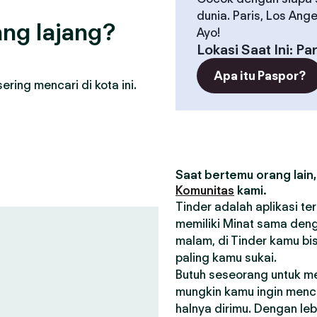
dunia. Paris, Los Ang
ng lajang?
Ayo!
Lokasi Saat Ini
:
Par
Apa itu Paspor?
ring mencari di kota ini.
Saat bertemu orang lain,
Komunitas
kami.
Tinder adalah aplikasi t
memiliki Minat sama deng
malam, di Tinder kamu bi
paling kamu sukai.
Butuh seseorang untuk m
mungkin kamu ingin menca
halnya dirimu. Dengan le