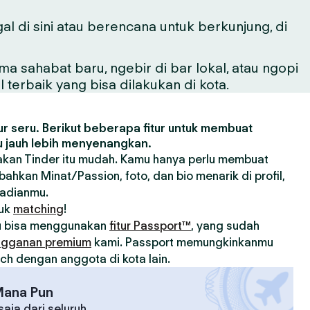
al di sini atau berencana untuk berkunjung, di
sahabat baru, ngebir di bar lokal, atau ngopi
 terbaik yang bisa dilakukan di kota.
r seru. Berikut beberapa fitur untuk membuat
 jauh lebih menyenangkan.
an Tinder itu mudah. Kamu hanya perlu membuat
ahkan Minat/Passion, foto, dan bio menarik di profil,
badianmu.
tuk
matching
!
u bisa menggunakan
fitur Passport™
, yang sudah
ngganan premium
kami. Passport memungkinkanmu
h dengan anggota di kota lain.
Mana Pun
aja dari seluruh