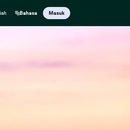
iah
Bahasa
Masuk