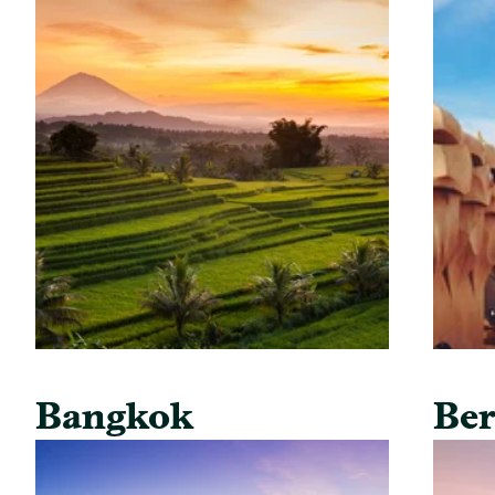
Bangkok
Ber