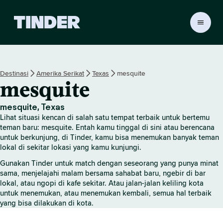
B
e
r
a
n
Destinasi
Amerika Serikat
Texas
mesquite
d
mesquite
a
T
i
mesquite, Texas
n
Lihat situasi kencan di salah satu tempat terbaik untuk bertemu
d
teman baru: mesquite. Entah kamu tinggal di sini atau berencana
e
untuk berkunjung, di Tinder, kamu bisa menemukan banyak teman
lokal di sekitar lokasi yang kamu kunjungi.
r
Gunakan Tinder untuk match dengan seseorang yang punya minat
sama, menjelajahi malam bersama sahabat baru, ngebir di bar
lokal, atau ngopi di kafe sekitar. Atau jalan-jalan keliling kota
untuk menemukan, atau menemukan kembali, semua hal terbaik
yang bisa dilakukan di kota.